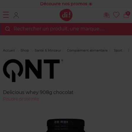
Découvre nos promos ☀️
0
Rechercher un produit, une marque…...
Accueil
Shop
Santé & Minceur
Complément alimentaire
Sport
De
Marque
Avis
clients
Delicious whey 908g chocolat
Poudre protéinée