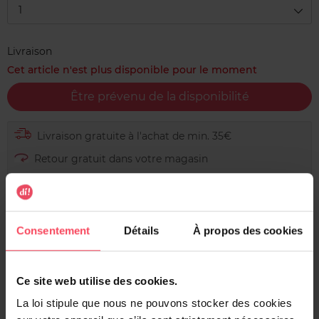
1
Livraison
Cet article n'est plus disponible pour le moment
Être prévenu de la disponibilité
Livraison gratuite à l'achat de min. 35€
Retour gratuit dans votre magasin
Expédition sous 24h
Consentement
Détails
À propos des cookies
Description
Ce site web utilise des cookies.
La Delicious Whey Protein Powder est une source de
La loi stipule que nous ne pouvons stocker des cookies
protéines et elle contribue à l'augmentation de la masse