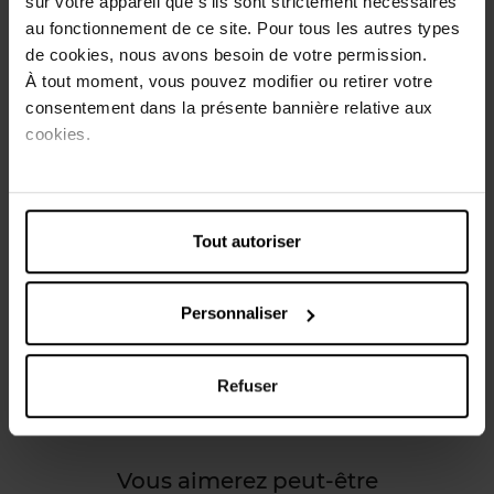
sur votre appareil que s’ils sont strictement nécessaires
musculaire. Grâce à son mélange de concentré d'isolat et
au fonctionnement de ce site. Pour tous les autres types
d'hydrolysat de whey protein, elle fournit tous les acides
de cookies, nous avons besoin de votre permission.
aminés essentiels. La Delicious Whey Protein Powder est
À tout moment, vous pouvez modifier ou retirer votre
onctueuse et disponible dans de nombreux arômes.
consentement dans la présente bannière relative aux
cookies.
Conseils d'utilisation
Mélangez quotidiennement 2 dosettes à ras bord de 30
grammes de poudre dans 500 millilitres d'eau ou de lait
écrémé, de préférence au lever, au coucher ou après
Tout autoriser
l'entrainement.
Personnaliser
Caractéristiques
Avis client
Refuser
Vous aimerez peut-être