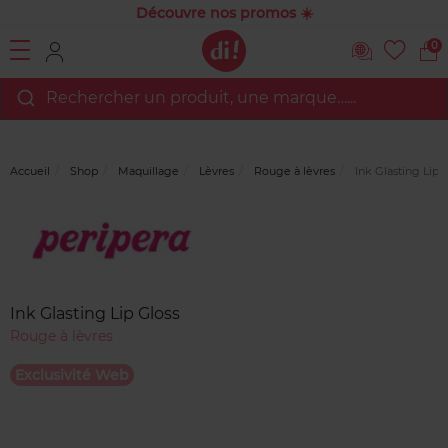
Découvre nos promos ☀️
0
Rechercher un produit, une marque…...
Accueil
Shop
Maquillage
Lèvres
Rouge à lèvres
Ink Glasting Lip 
Marque
Avis
clients
Ink Glasting Lip Gloss
Rouge à lèvres
Exclusivité Web