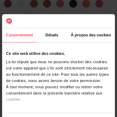
Chilling
Clear
Edge
Grow
Love
Made
So
Way
Rosy
Nude
On
Of
It
What
To
You
Fate
Go
Merci de sélectionner les caractéristiques du produit.
Ajouter
Consentement
Détails
À propos des cookies
Livraison gratuite à l'achat de min. 35€
Ce site web utilise des cookies.
Retour gratuit dans votre magasin
La loi stipule que nous ne pouvons stocker des cookies
Expédition sous 24h
sur votre appareil que s’ils sont strictement nécessaires
au fonctionnement de ce site. Pour tous les autres types
de cookies, nous avons besoin de votre permission.
À tout moment, vous pouvez modifier ou retirer votre
consentement dans la présente bannière relative aux
Description
cookies.
Brillant à lèvres non collant qui donne à vos lèvres un
aspect volumineux et brillant, et un effet glossy longue
durée.