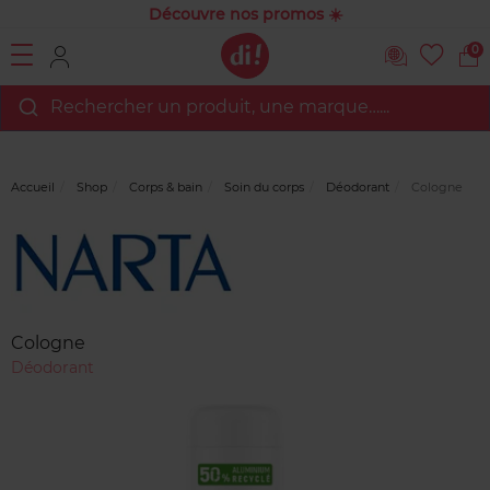
Découvre nos promos ☀️
0
Rechercher un produit, une marque…...
Accueil
Shop
Corps & bain
Soin du corps
Déodorant
Cologne
Marque
Avis
clients
Cologne
Déodorant