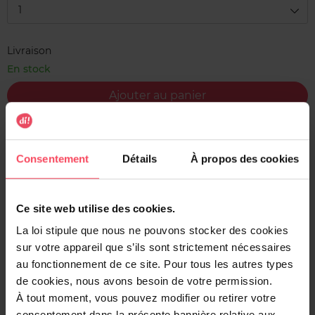
1
Livraison
En stock
Ajouter au panier
Livraison gratuite à l'achat de min. 35€
Retour gratuit dans votre magasin
Consentement
Détails
À propos des cookies
Expédition sous 24h
Ce site web utilise des cookies.
La loi stipule que nous ne pouvons stocker des cookies
sur votre appareil que s’ils sont strictement nécessaires
Description
au fonctionnement de ce site. Pour tous les autres types
de cookies, nous avons besoin de votre permission.
Découvrez Cologne Narta pour une plus grande efficacité
À tout moment, vous pouvez modifier ou retirer votre
tout au long de la journée. Notre déodorant offre une
consentement dans la présente bannière relative aux