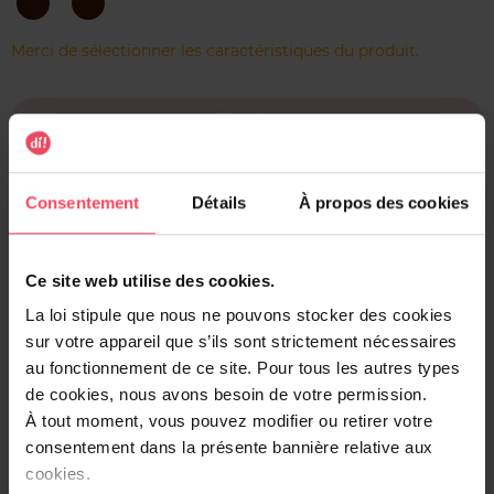
LSSH
LSSH
Base
Brown
Teintée
Merci de sélectionner les caractéristiques du produit.
Ajouter
Livraison gratuite à l'achat de min. 35€
Consentement
Détails
À propos des cookies
Retour gratuit dans votre magasin
Expédition sous 24h
Ce site web utilise des cookies.
La loi stipule que nous ne pouvons stocker des cookies
sur votre appareil que s’ils sont strictement nécessaires
au fonctionnement de ce site. Pour tous les autres types
Description
de cookies, nous avons besoin de votre permission.
À tout moment, vous pouvez modifier ou retirer votre
Lash Sensational Sky High mascara de Maybelline New
consentement dans la présente bannière relative aux
York donne à vos cils full volume et une longueur
cookies.
illimitée. Sa brosse ultra flexible à picots attrape tous les