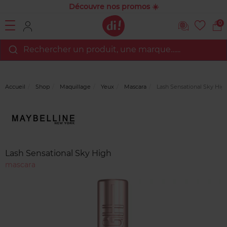
Découvre nos promos ☀️
0
Rechercher un produit, une marque…...
Accueil
Shop
Maquillage
Yeux
Mascara
Lash Sensational Sky Hig
Marque
Avis
clients
Lash Sensational Sky High
mascara