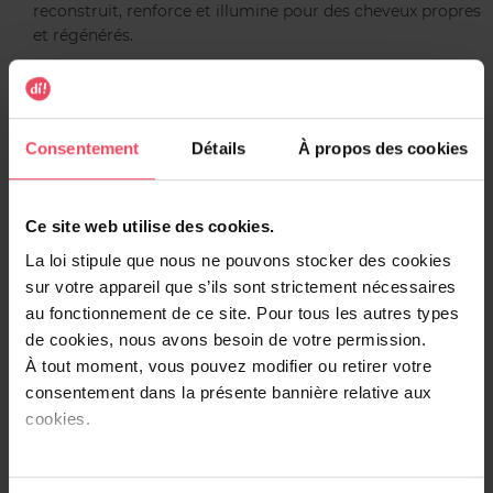
reconstruit, renforce et illumine pour des cheveux propres
et régénérés.
- Réparation intense : Renforce et reconstruit la fibre
capillaire
- Naturel et doux : +98% d’ingrédients naturels
Consentement
Détails
À propos des cookies
- Adapté à tous : Parfait pour toute la famille
- Brillance miroir : Rend les cheveux souples, doux,
incroyablement brillants
Ce site web utilise des cookies.
- Parfum Monoi
La loi stipule que nous ne pouvons stocker des cookies
sur votre appareil que s’ils sont strictement nécessaires
Ultra-concentré en principes actifs
au fonctionnement de ce site. Pour tous les autres types
Noté excellent sur Yuka
de cookies, nous avons besoin de votre permission.
Résultat visible dès la 1ère utilisation
À tout moment, vous pouvez modifier ou retirer votre
consentement dans la présente bannière relative aux
cookies.
Nos soins sont formulés avec des actifs professionnels
d’origine naturelle, il ne se contentent pas d’embellir en
surface : ils agissent en profondeur pour renforcer,