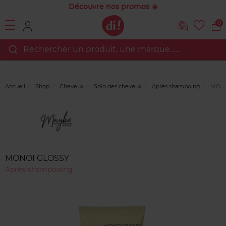
Découvre nos promos ☀️
0
Rechercher un produit, une marque…...
Accueil
Shop
Cheveux
Soin des cheveux
Après shampoing
MONO
Marque
Avis
clients
MONOI GLOSSY
Après-shampooing