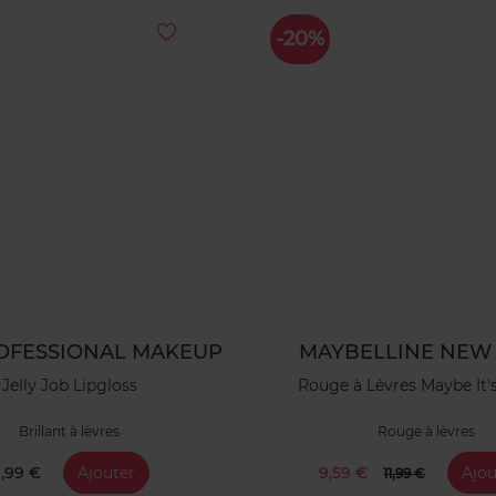
-20%
OFESSIONAL MAKEUP
MAYBELLINE NEW
Jelly Job Lipgloss
Rouge à Lèvres Maybe It
Brillant à lèvres
Rouge à lèvres
1,99 €
Ajouter
9,59 €
Ajou
11,99 €