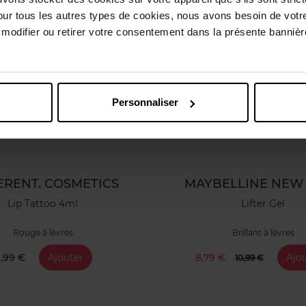
our tous les autres types de cookies, nous avons besoin de votr
odifier ou retirer votre consentement dans la présente bannière
Personnaliser
ERENT. COSMETICS
MAYBELLINE NEW
Lip Tattoo 4ml
Lifter Gel
Rouge à lèvres
Brillant à lèvres
1,99 €
Ajouter
8,79 €
Ajo
10,99 €