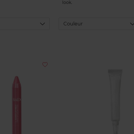
look.
Déplier
D
Couleur