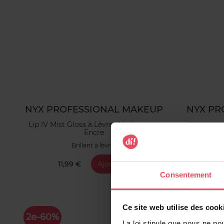
NYX PROFESSIONAL MAKEUP
NYX PR
Lip IV Mist Gloss à Lèvres Hydratant +
Encre
Brillant à lèvres
11,99 €
Ajouter
1
Consentement
Ce site web utilise des cook
2e-60%
La loi stipule que nous ne po