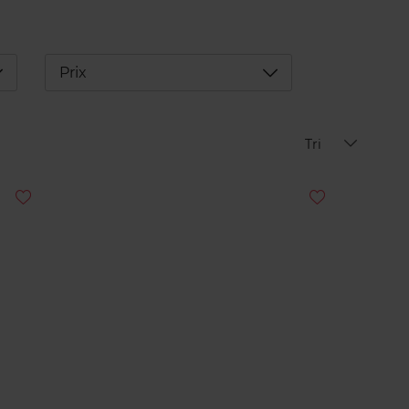
éplier
Déplier
Prix
Tri