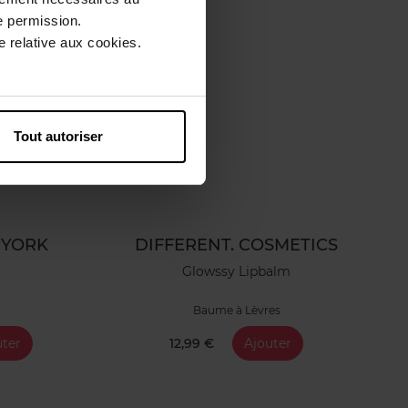
e permission.
 relative aux cookies.
Tout autoriser
 YORK
DIFFERENT. COSMETICS
Glowssy Lipbalm
Baume à Lèvres
uter
12,99 €
Ajouter