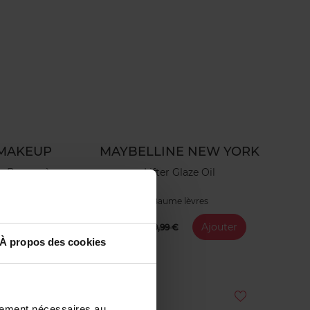
 MAKEUP
MAYBELLINE NEW YORK
e Baume à
Lifter Glaze Oil
Baume lèvres
7,99 €
Ajouter
9,99 €
À propos des cookies
ctement nécessaires au