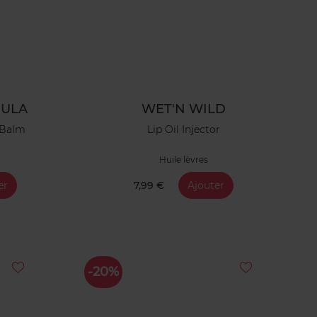
MULA
WET'N WILD
 Balm
Lip Oil Injector
Huile lèvres
er
7,99 €
Ajouter
-20%