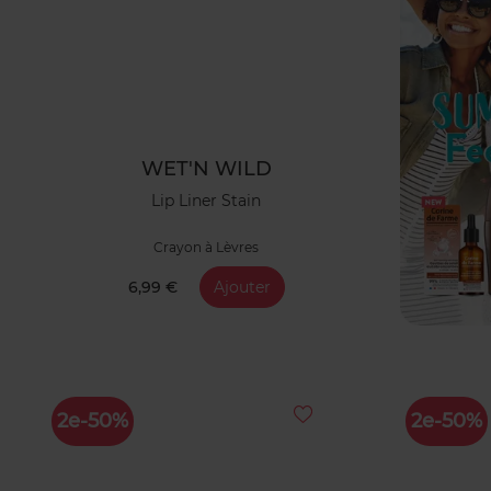
WET'N WILD
Lip Liner Stain
Crayon à Lèvres
6,99 €
Ajouter
2e-50%
2e-50%