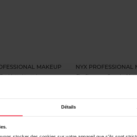
OFESSIONAL MAKEUP
NYX PROFESSIONAL
Fat Matte Lipstick
The Simpsons Smushy Matt
Lèvres
Rouge à lèvres
Baume à Lèvres
0,99 €
Ajouter
8,99 €
Ajouter
Détails
ies.
-20%
uvons stocker des cookies sur votre appareil que s’ils sont stri