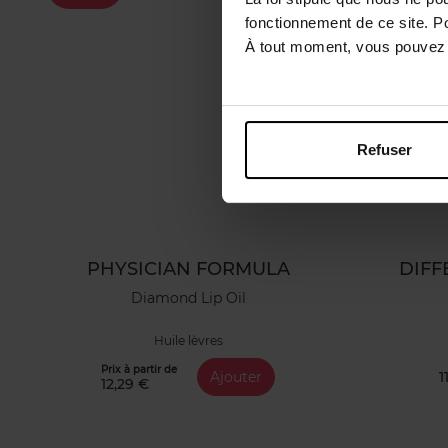
fonctionnement de ce site. P
À tout moment, vous pouvez m
Refuser
PHYSICIAN FORMULA
DIFF
Diamond Lip Oil
Huile lèvres
Prix à partir de
Ajouter
1
12,29 €