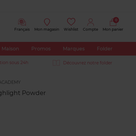
0
Français
Mon magasin
Wishlist
Compte
Mon panier
Maison
Promos
Marques
Folder
tion sous 24h
Découvrez notre folder
Avis
clients
ghlight Powder