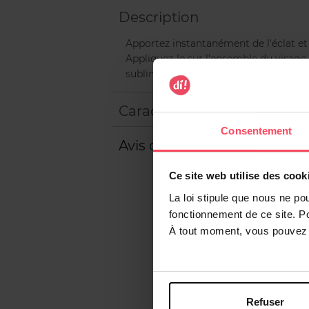
Description
Apportez instantanément de l'éclat et 
Appliquez-le sur l'ensemble du visage
sublimer vos traits naturels.
Caractéristiques
Consentement
Avis client
Ce site web utilise des cook
La loi stipule que nous ne po
fonctionnement de ce site. P
À tout moment, vous pouvez m
Refuser