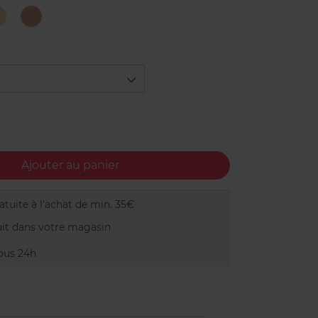
cent
Pink
Radiant
Shimmer
Cashmere
Ajouter au panier
tuite à l'achat de min. 35€
it dans votre magasin
ous 24h