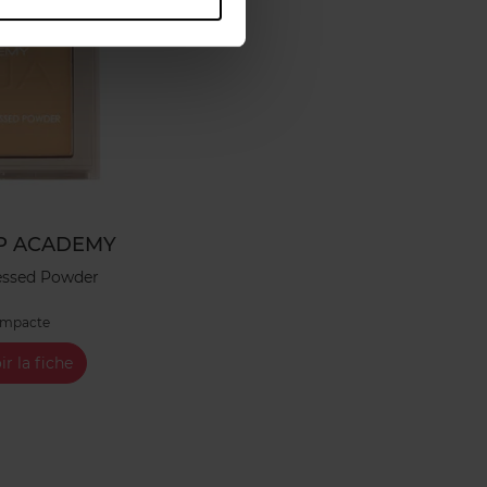
P ACADEMY
essed Powder
ompacte
ir la fiche