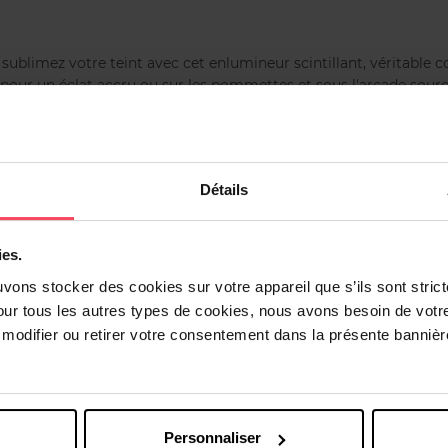
sublimez votre teint avec cet enlumineur scintillant, véritable 
 pour un éclat accru ou sur les pommettes et sous l'arcade sourc
Détails
ies.
uvons stocker des cookies sur votre appareil que s’ils sont stri
Vous aimerez peut-être
our tous les autres types de cookies, nous avons besoin de votr
odifier ou retirer votre consentement dans la présente bannière
Personnaliser