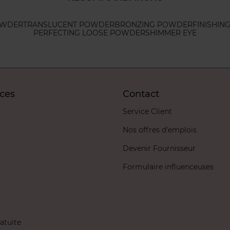
OWDER
TRANSLUCENT POWDER
BRONZING POWDER
FINISHIN
PERFECTING LOOSE POWDER
SHIMMER EYE
ices
Contact
Service Client
Nos offres d'emplois
Devenir Fournisseur
s
Formulaire influenceuses
atuite