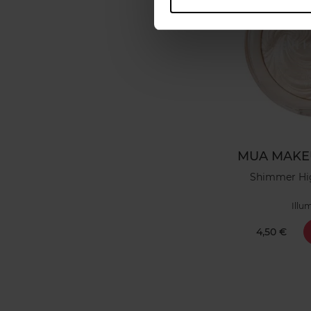
MUA MAKE
Shimmer Hi
Illu
4,50 €