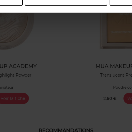
UP ACADEMY
MUA MAKEU
ghlight Powder
Translucent Pr
minateur
Poudre c
Voir la fiche
2,60 €
Vo
RECOMMANDATIONS