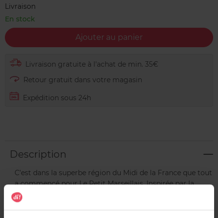
Livraison
En stock
Ajouter au panier
Livraison gratuite à l'achat de min. 35€
Retour gratuit dans votre magasin
Expédition sous 24h
Description
C’est dans la superbe région du Midi de la France que tout
a commencé pour Le Petit Marseillais. Inspirée par la
Provence, la marque a eu l’envie irrépressible de
développer une nouvelle formule qui donne vie aux
fragrances de la nature. Elle a ainsi lancé de nouvelles