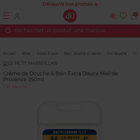
Découvre nos promos ☀️
0
Rechercher un produit, une marque…...
Accueil
Shop
Corps & bain
Bain, douche et savon
Gel douche
Crèm
Marque
Avis
clients
Crème de Douche & Bain Extra Douce Miel de
Provence 250ml
Gel douche