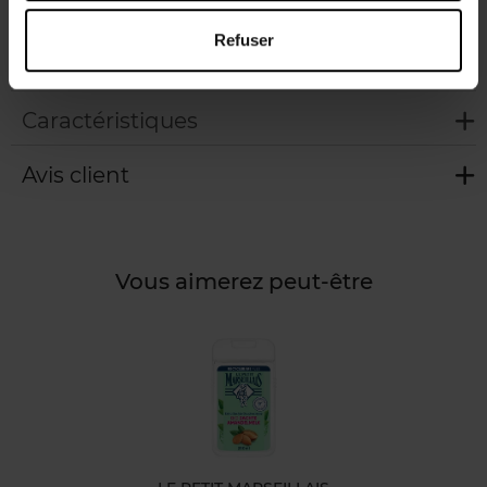
dans la paume de votre main. Laissez-vous envoûter par le
parfum délicieusement doux et relaxant du miel bio.
Refuser
Rincez à l’eau après utilisation.
Caractéristiques
Avis client
Vous aimerez peut-être