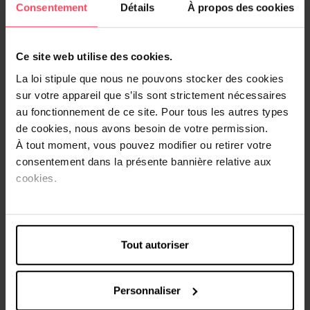
Consentement
Détails
À propos des cookies
crèmes de douche extra douces qui enveloppent la peau
avec délicatesse, pour un maximum de plaisir sous la
douche !
Ce site web utilise des cookies.
Le Petit Marseillais Crème de Douche hydrate et nourrit la
peau en douceur et en profondeur. Testée sous contrôle
La loi stipule que nous ne pouvons stocker des cookies
dermatologique, cette crème de douche affiche un pH
sur votre appareil que s’ils sont strictement nécessaires
neutre pour la peau. Le miel bio sert de base naturelle et
au fonctionnement de ce site. Pour tous les autres types
délicate à cette crème de douche. C’est en Provence que
de cookies, nous avons besoin de votre permission.
nous récoltons chaque année le miel qui sert à fabriquer
À tout moment, vous pouvez modifier ou retirer votre
notre exquise crème de douche. Cette fragrance aux
consentement dans la présente bannière relative aux
vertus apaisantes est conditionnée dans un flacon
cookies.
recyclable.
Véritable plaisir pour la peau, cette nouvelle formule est
conditionnée dans un flacon 100 % recyclable. Découvrez
toute la richesse de la nature avec la nouvelle Crème de
Douche Extra Douce Le Petit Marseillais !
Tout autoriser
Conseils d'utilisation
Personnaliser
Appliquez une noisette de Crème de Douche Extra Douce