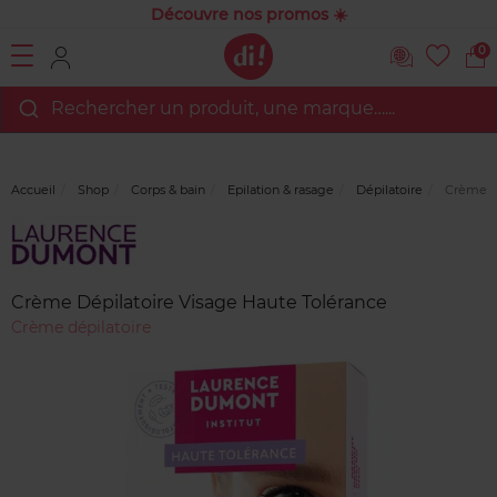
Découvre nos promos ☀️
0
Rechercher un produit, une marque…...
Accueil
Shop
Corps & bain
Epilation & rasage
Dépilatoire
Crème Dé
Marque
Avis
clients
Crème Dépilatoire Visage Haute Tolérance
Crème dépilatoire