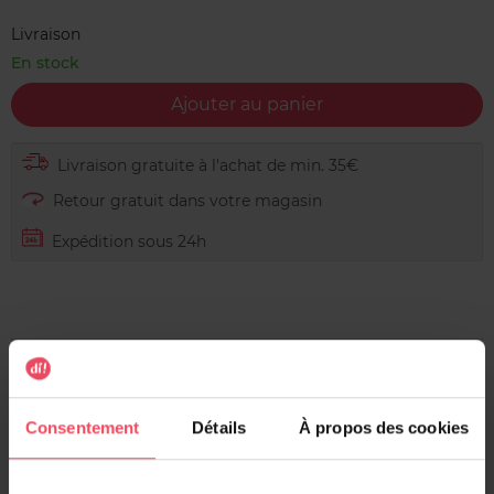
Livraison
En stock
Ajouter au panier
Livraison gratuite à l'achat de min. 35€
Retour gratuit dans votre magasin
Expédition sous 24h
Description
Parce que la peau est sans cesse fragilisée et
Consentement
Détails
À propos des cookies
déséquilibrée, la crème dépilatoire a été créée pour
éliminer efficacement les poils, tout en respectant les
peaux sensibles. Seules 2 minutes suffisent pour une