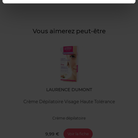
Avis client
Vous aimerez peut-être
LAURENCE DUMONT
Crème Dépilatoire Visage Haute Tolérance
Crème dépilatoire
9,99 €
Voir la fiche