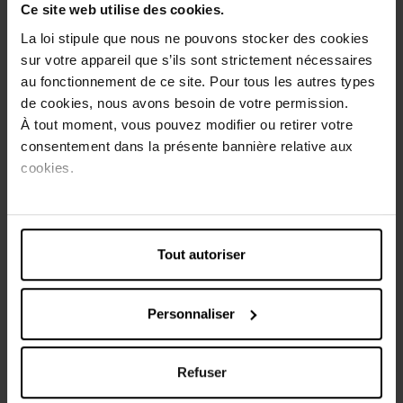
Ce site web utilise des cookies.
épilation parfaite et une peau incroyablement douce. Et
pour une finition parfaite, le soin apaisant Laurence
La loi stipule que nous ne pouvons stocker des cookies
Dumont ressource votre peau et unifie votre teint.
sur votre appareil que s’ils sont strictement nécessaires
La crème dépilatoire Laurence Dumont contient un actif
au fonctionnement de ce site. Pour tous les autres types
EPIL ABSORB™ qui neutralise la mauvaise odeur associée
de cookies, nous avons besoin de votre permission.
aux crèmes dépilatoires.
À tout moment, vous pouvez modifier ou retirer votre
consentement dans la présente bannière relative aux
Conseils d'utilisation
cookies.
Cet étui contient:
1 tube de crème dépilatoire.
1 soin apaisant.
1 notice d'utilisation.
Tout autoriser
Lisez attentivement les précautions d'emploi inscrites sur
la notice avant la première utilisation.
Personnaliser
Caractéristiques
Refuser