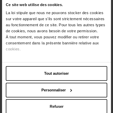
apaisantes.
Ce site web utilise des cookies.
Les bandes vous garantissent un arrachage efficace,
La loi stipule que nous ne pouvons stocker des cookies
même sur les poils les plus courts. Les poils sont éliminés
sur votre appareil que s’ils sont strictement nécessaires
avec la racine, votre peau est plus douce, plus longtemps.
au fonctionnement de ce site. Pour tous les autres types
Leur format les rend idéales pour les zones sensibles
de cookies, nous avons besoin de votre permission.
comme les aisselles et le maillot.
À tout moment, vous pouvez modifier ou retirer votre
consentement dans la présente bannière relative aux
Conseils d'utilisation
cookies.
Frottez les bandes entre vos mains afin de réchauffer la
cire.
Séparez lentement le feuillet en 2. Les deux bandes
sont prêtes à l'emploi.
Tout autoriser
Appliquez une bande dans le sens de la pousse des
poils. Lissez fermement.
Retirez la
Personnaliser
Caractéristiques
Refuser