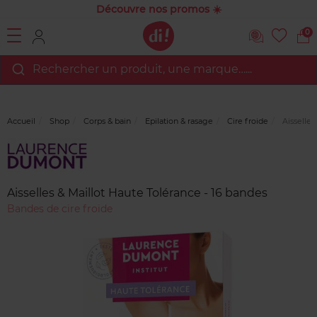
Découvre nos promos ☀️
0
Rechercher un produit, une marque…...
Accueil
Shop
Corps & bain
Epilation & rasage
Cire froide
Aisselles
Marque
Avis
clients
Aisselles & Maillot Haute Tolérance - 16 bandes
Bandes de cire froide