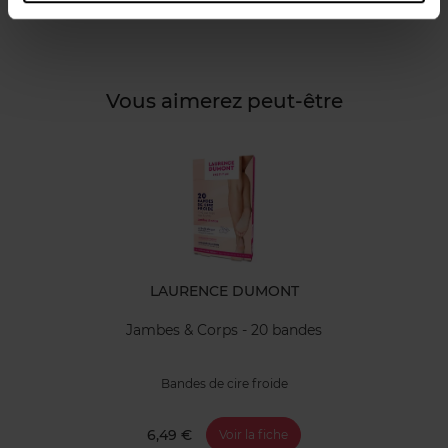
Avis client
Vous aimerez peut-être
LAURENCE DUMONT
Jambes & Corps - 20 bandes
Bandes de cire froide
6,49 €
Voir la fiche