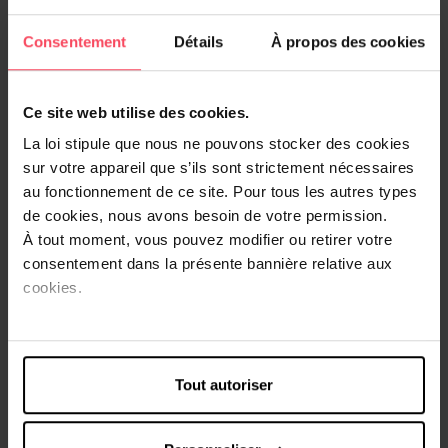
Quantité
Consentement
Détails
À propos des cookies
1
Ce site web utilise des cookies.
Livraison
Cet article n'est plus disponible pour le moment
La loi stipule que nous ne pouvons stocker des cookies
sur votre appareil que s’ils sont strictement nécessaires
Être prévenu de la disponibilité
au fonctionnement de ce site. Pour tous les autres types
de cookies, nous avons besoin de votre permission.
Livraison gratuite à l'achat de min. 35€
À tout moment, vous pouvez modifier ou retirer votre
consentement dans la présente bannière relative aux
Retour gratuit dans votre magasin
cookies.
Expédition sous 24h
Tout autoriser
Description