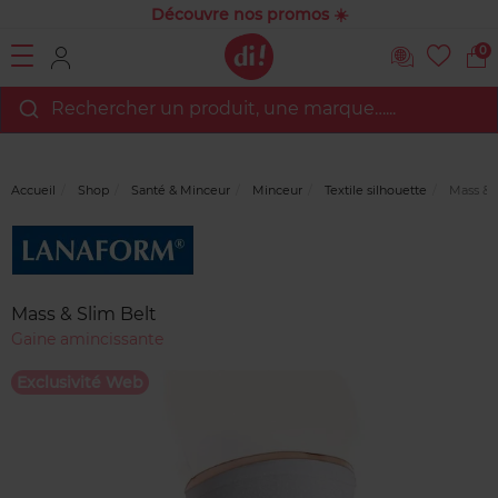
Découvre nos promos ☀️
0
Rechercher un produit, une marque…...
Accueil
Shop
Santé & Minceur
Minceur
Textile silhouette
Mass & S
Marque
Avis
clients
Mass & Slim Belt
Gaine amincissante
Exclusivité Web