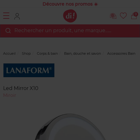
Découvre nos promos ☀️
0
Rechercher un produit, une marque…...
Accueil
Shop
Corps & bain
Bain, douche et savon
Accessoires Bain
Marque
Avis
clients
Led Mirror X10
Miroir