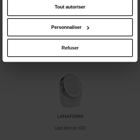
Tout autoriser
Caractéristiques
Avis client
Personnaliser
Refuser
Vous aimerez peut-être
LANAFORM
Led Mirror X10