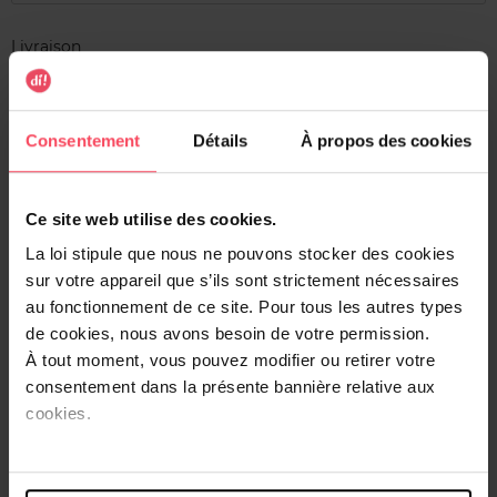
Livraison
En stock
Ajouter au panier
Consentement
Détails
À propos des cookies
Livraison gratuite à l'achat de min. 35€
Retour gratuit dans votre magasin
Ce site web utilise des cookies.
La loi stipule que nous ne pouvons stocker des cookies
Expédition sous 24h
sur votre appareil que s’ils sont strictement nécessaires
au fonctionnement de ce site. Pour tous les autres types
de cookies, nous avons besoin de votre permission.
À tout moment, vous pouvez modifier ou retirer votre
Description
consentement dans la présente bannière relative aux
cookies.
Le miroir design LED Mirror X10 Lanaform est un miroir
grossissant X10 à double face avec une lumière LED.
D'une grande utilité pour votre beauté.