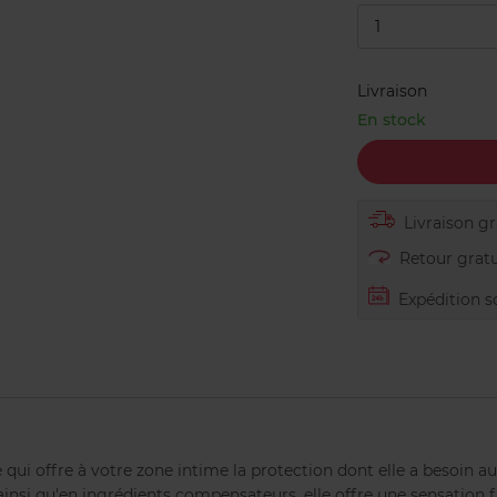
1
Livraison
En stock
Livraison gra
Retour gratu
Expédition s
 qui offre à votre zone intime la protection dont elle a besoin au
ainsi qu'en ingrédients compensateurs, elle offre une sensation f