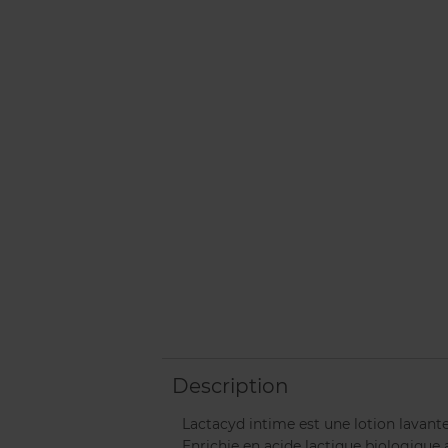
Description
Lactacyd intime est une lotion lavante
Enrichie en acide lactique biologique 