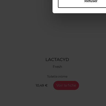
Refuser
LACTACYD
Fresh
Toilette intime
10,49 €
Voir la fiche