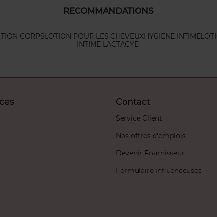
RECOMMANDATIONS
TION CORPS
LOTION POUR LES CHEVEUX
HYGIENE INTIME
LOT
INTIME LACTACYD
ices
Contact
Service Client
Nos offres d'emplois
Devenir Fournisseur
s
Formulaire influenceuses