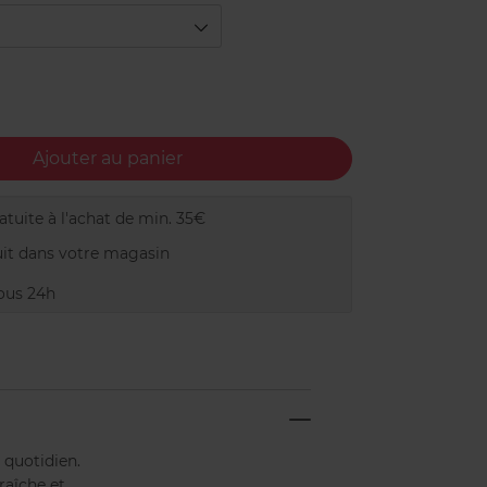
Ajouter au panier
tuite à l'achat de min. 35€
it dans votre magasin
ous 24h
 quotidien.
raîche et