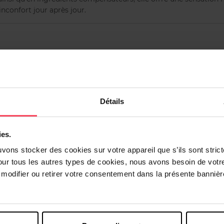
inconfort jour après jour.
dans le bain, comme un savon liquide, sur la muqueuse externe. F
e. Peut être utilisée quotidiennement.
Détails
ies.
uvons stocker des cookies sur votre appareil que s’ils sont stri
our tous les autres types de cookies, nous avons besoin de votr
Vous aimerez peut-être
odifier ou retirer votre consentement dans la présente bannière