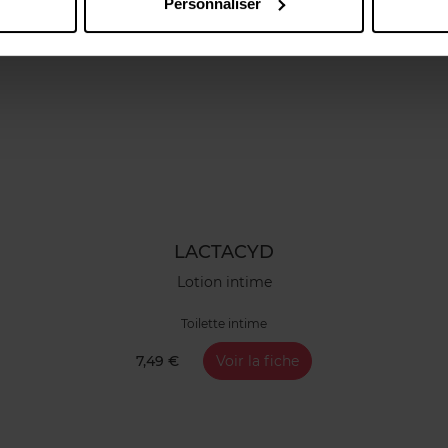
Personnaliser
LACTACYD
Lotion intime
Toilette intime
7,49 €
Voir la fiche