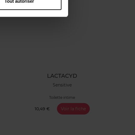
Tout autoriser
LACTACYD
Sensitive
Toilette intime
10,49 €
Voir la fiche