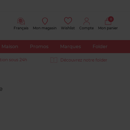
0
Français
Mon magasin
Wishlist
Compte
Mon panier
Maison
Promos
Marques
Folder
tion sous 24h
Découvrez notre folder
Avis
clients
e