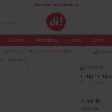
Découvre nos promos ☀️
K-Beauty
Maquillage
Visage
Corps
Retour gratuit dans votre magasin
Expédi
mme
Lotion intime
Marque
Lotion intim
Toilette intime
7,49 €
Quantité