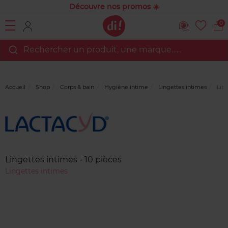
Découvre nos promos ☀️
0
Rechercher un produit, une marque…...
Accueil
Shop
Corps & bain
Hygiène intime
Lingettes intimes
Ling
Marque
Avis
clients
Lingettes intimes - 10 pièces
Lingettes intimes