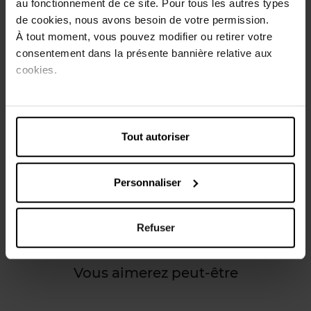
au fonctionnement de ce site. Pour tous les autres types
de votre zone intime, et de l'allantoïne connue pour ses
de cookies, nous avons besoin de votre permission.
propriétés apaisantes.
À tout moment, vous pouvez modifier ou retirer votre
consentement dans la présente bannière relative aux
Conseils d'utilisation
cookies.
Parfait pour une utilisation à la maison, pour votre
hygiène intime quotidienne, pendant les règles, ou
chaque fois que vous souhaitez vous sentir fraîche et sûre
de vous !
Tout autoriser
Caractéristiques
Personnaliser
Avis client
Refuser
Vous aimerez peut-être