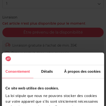
1
Livraison
Cet article n'est plus disponible pour le moment
Être prévenu de la disponibilité
Livraison gratuite à l'achat de min. 35€
Retour gratuit dans votre magasin
Expédition sous 24h
Consentement
Détails
À propos des cookies
Ce site web utilise des cookies.
Description
La loi stipule que nous ne pouvons stocker des cookies
Les lingettes intimes Lactacyd contiennent de l'acide
sur votre appareil que s’ils sont strictement nécessaires
lactique naturel qui respecte et protège l'équilibre naturel