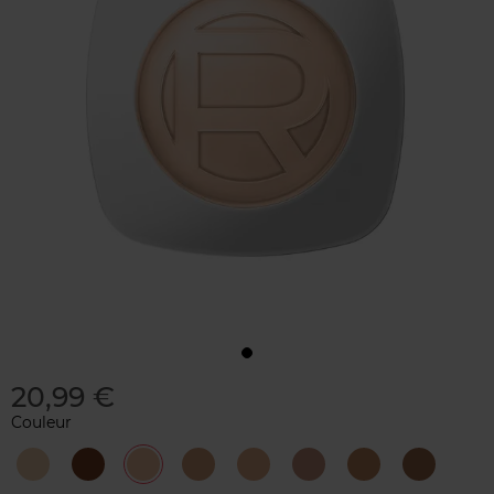
20,99 €
Couleur
1
10
2.5
3
4
5
6
8
-
-
-
-
-
-
-
-