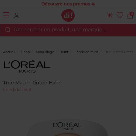
Découvre nos promos ☀️
0
Rechercher un produit, une marque…...
Accueil
Shop
Maquillage
Teint
Fonds de teint
True Match Tinted
Marque
Avis
clients
True Match Tinted Balm
Fond de Teint