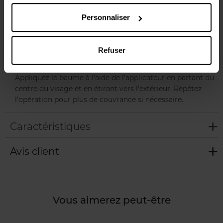
se glisse dans tous les sacs et son applicateur doux assure
Personnaliser
une application précise, même en déplacement. Convient
à un usage quotidien et à tous les types de peaux.
Refuser
Conseils d'utilisation
Appliquez le baume à l'aide de l'applicateur en partant du
centre du visage et en étirant vers l'extérieur. Répétez
l'opération pour plus de couvrance si nécessaire.
Caractéristiques
Avis client
Vous aimerez peut-être