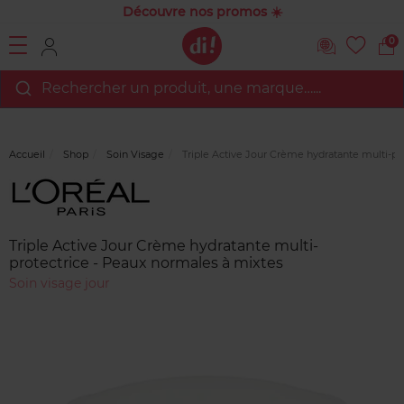
Découvre nos promos ☀️
0
Rechercher un produit, une marque…...
Accueil
Shop
Soin Visage
Triple Active Jour Crème hydratante multi-pr
Marque
Avis
clients
Triple Active Jour Crème hydratante multi-
protectrice - Peaux normales à mixtes
Soin visage jour