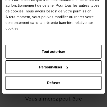
Triple Active de L'Oréal Paris assure l'hydratation de la
au fonctionnement de ce site. Pour tous les autres types
peau pendant 24h, aide à protéger la peau des effets
de cookies, nous avons besoin de votre permission.
nocifs des UV quotidiens et reconstitue la protection
À tout moment, vous pouvez modifier ou retirer votre
cutanée pour révéler une peau éclatante.
consentement dans la présente bannière relative aux
Pour peaux normales à mixtes.
cookies.
Conseils d'utilisation
Appliquez le matin sur une peau parfaitement nettoyée.
Tout autoriser
Caractéristiques
Personnaliser
Avis client
Refuser
Vous aimerez peut-être