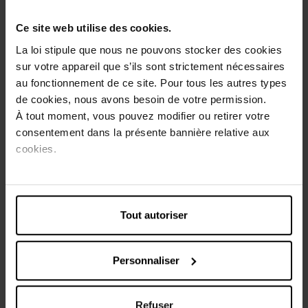
packaging classe et sa palette colorielle chique à la
parisienne. Sa formule riche contient jusqu'à 75% d'huiles
Ce site web utilise des cookies.
riches, y compris les huiles d'argan et de sésame, qui
La loi stipule que nous ne pouvons stocker des cookies
fournissent aux lèvres un soin et une hydratation intense,
sur votre appareil que s’ils sont strictement nécessaires
même après le démaquillage. Les pigments de couleur
au fonctionnement de ce site. Pour tous les autres types
intenses enveloppent vos lèvres d'une couleur sensuelle.
de cookies, nous avons besoin de votre permission.
Vos lèvres sont hydratées, nourries et soignées. Le rouge à
lèvres Color Riche Satin est un classique dans chaque
À tout moment, vous pouvez modifier ou retirer votre
trousse de maquillage !
consentement dans la présente bannière relative aux
cookies.
Conseils d'utilisation
Dessinez le contour de vos lèvres avec le crayon
à lèvres Color Riche (disponible séparément).
Tout autoriser
Remplissez ensuite avec le rouge à lèvres Color
Riche correspondant. Vous pouvez le réappliquer
Personnaliser
aussi souvent que vous le souhaitez pendant la j
Refuser