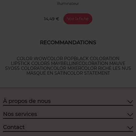
Illuminateur
14,49 €
Voir la fiche
RECOMMANDATIONS
COLOR WOW
COLOR POP
BLACK COLORATION
LIPSTICK COLORS MAYBELLINE
COLORATION MAUVE
SYOSS COLORATION
COLOR MIXER
COLOR RICHE LES NUS
MASQUE EN SATIN
COLOR STATEMENT
À propos de nous
Nos services
Contact