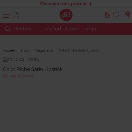
Découvre nos promos ☀️
0
Rechercher un produit, une marque…...
Accueil
Shop
Maquillage
Color Riche Satin Lipstick
Marque
Avis
clients
Color Riche Satin Lipstick
Rouge à lèvres