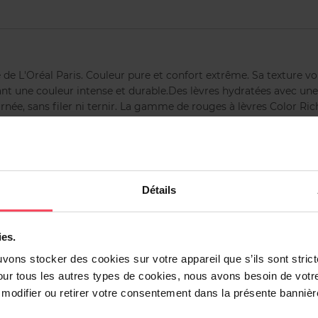
e de L'Oréal Paris. Couleur pure et confort extrême. Sa texture v
rant une couleur intense et durable.Des lèvres hydratées avec un
urnée, sans filer ni ternir. La gamme de rouges à lèvres Color Ric
mates ou satinées.
ment sur vos lèvres. Absorbez l'excès de matière à l'aide d'un tis
Détails
ies.
uvons stocker des cookies sur votre appareil que s’ils sont stri
our tous les autres types de cookies, nous avons besoin de votr
odifier ou retirer votre consentement dans la présente bannière