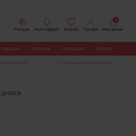
0
Français
Mon magasin
Wishlist
Compte
Mon panier
Maison
Promos
Marques
Folder
tion sous 24h
Découvrez notre folder
Avis
clients
Lipstick