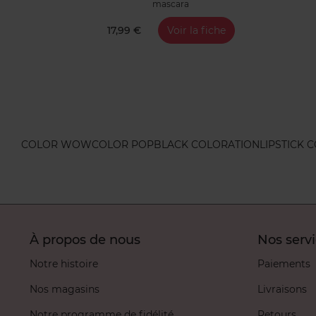
mascara
17,99 €
Voir la fiche
COLOR WOW
COLOR POP
BLACK COLORATION
LIPSTICK 
À propos de nous
Nos serv
Notre histoire
Paiements
Nos magasins
Livraisons
Notre programme de fidélité
Retours