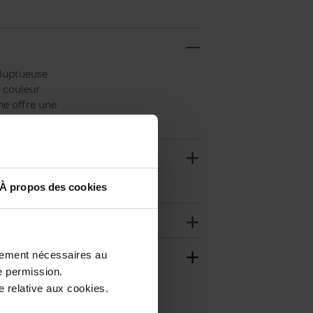
oluptueuse
e couleur
he offre une
su en papier.
À propos des cookies
ctement nécessaires au
e permission.
 relative aux cookies.