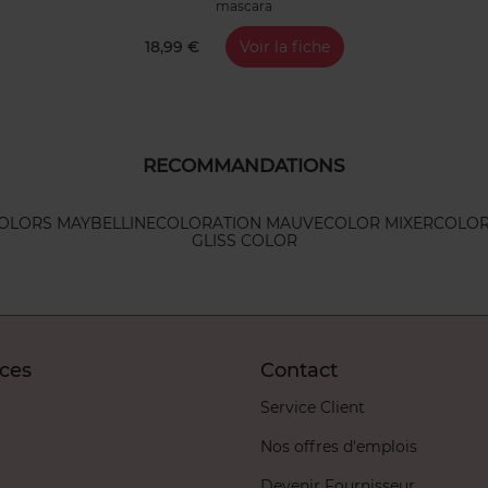
mascara
18,99 €
Voir la fiche
RECOMMANDATIONS
COLORS MAYBELLINE
COLORATION MAUVE
COLOR MIXER
COLOR
GLISS COLOR
ices
Contact
Service Client
Nos offres d'emplois
Devenir Fournisseur