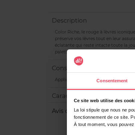
Description
Color Riche, le rouge à lèvres iconiqu
préserve vos lèvres tout en leur assu
éclatante qui reste intacte toute la jo
palette complète de teintes intenses, 
Conseils d'utilisation
Appliquez votre rouge à lèvres directe
Consentement
Caractéristiques
Ce site web utilise des cook
Avis client
La loi stipule que nous ne po
fonctionnement de ce site. P
À tout moment, vous pouvez m