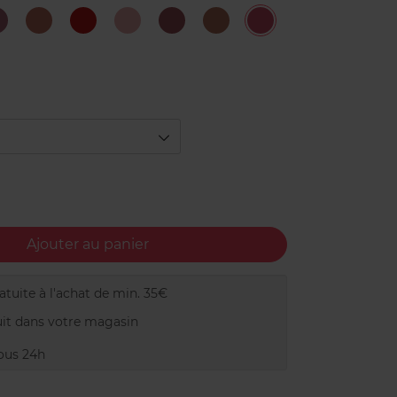
226
236
297
303
345
377
453
Rose
Organza
Red
Rose
Cherry
Perfect
Rose
e
Glacé
Passion
Tendre
Chrystal
Red
Crème
Ajouter au panier
tuite à l'achat de min. 35€
it dans votre magasin
ous 24h