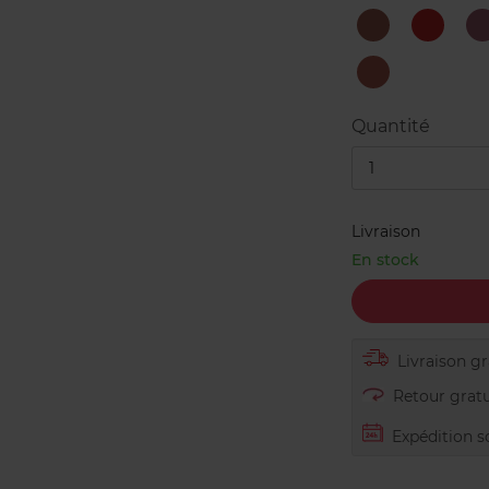
108
163
Copper
Orange
Brown
Magiqu
630
Beige
à
Nu
Quantité
1
Livraison
En stock
Livraison gra
Retour gratu
Expédition s