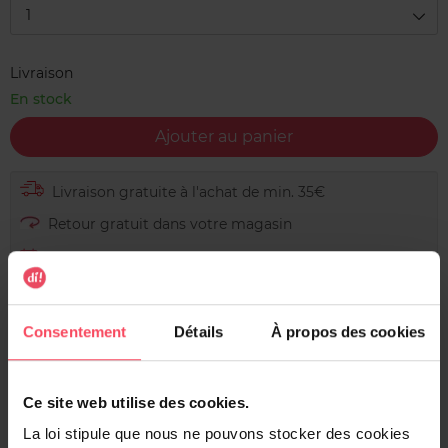
1
Livraison
En stock
Ajouter au panier
Livraison gratuite à l'achat de min. 35€
Retour gratuit dans votre magasin
Expédition sous 24h
Consentement
Détails
À propos des cookies
Description
Ce site web utilise des cookies.
Grâce à cette huile de massage apaisante Kneipp, vous
La loi stipule que nous ne pouvons stocker des cookies
pouvez transformer un massage en un vrai soin pour