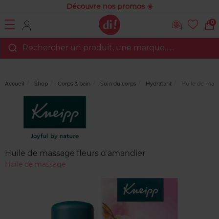
Découvre nos promos ☀️
0
Rechercher un produit, une marque…...
Accueil
Shop
Corps & bain
Soin du corps
Hydratant
Huile de mass
Marque
Avis
clients
Huile de massage fleurs d’amandier
Huile de massage