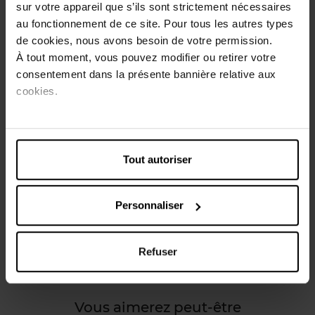
sur votre appareil que s’ils sont strictement nécessaires
votre peau, surtout si elle est sèche ou sensible. Les acides
gras essentiels et la vitamine E des fleurs d’amandier
au fonctionnement de ce site. Pour tous les autres types
apportent la dose d’hydratation nécessaire à la peau,
de cookies, nous avons besoin de votre permission.
tandis que l’huile de jojoba la nourrit, la protège et la
À tout moment, vous pouvez modifier ou retirer votre
répare.
consentement dans la présente bannière relative aux
cookies.
Conseils d'utilisation
Appliquez l’huile sur le corps en la massant, en effectuant
de légers mouvements circulaires. Ne pas utiliser sur les
Tout autoriser
parties intimes.
Caractéristiques
Personnaliser
Avis client
Refuser
Vous aimerez peut-être