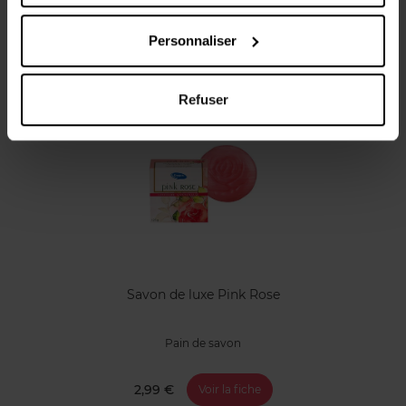
Personnaliser
Vous aimerez peut-être
Refuser
Savon de luxe Pink Rose
Pain de savon
2,99 €
Voir la fiche