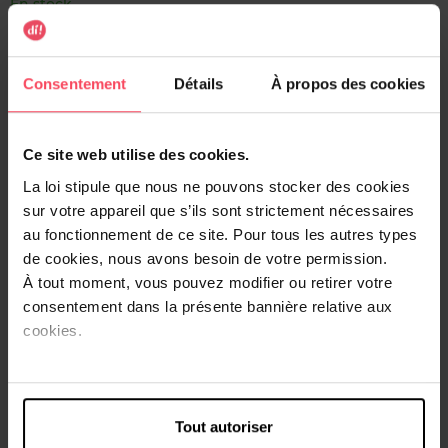
En stock
Ajouter au panier
Consentement
Détails
À propos des cookies
Livraison gratuite à l'achat de min. 35€
Retour gratuit dans votre magasin
Ce site web utilise des cookies.
Expédition sous 24h
La loi stipule que nous ne pouvons stocker des cookies
sur votre appareil que s’ils sont strictement nécessaires
au fonctionnement de ce site. Pour tous les autres types
de cookies, nous avons besoin de votre permission.
Description
À tout moment, vous pouvez modifier ou retirer votre
consentement dans la présente bannière relative aux
Savon de luxe transparent au délicieux parfum de
cookies.
magnolia.
Caractéristiques
Tout autoriser
Avis client