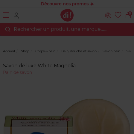
Découvre nos promos ☀️
0
Rechercher un produit, une marque…...
Accueil
Shop
Corps & bain
Bain, douche et savon
Savon pain
Savo
Avis
clients
Savon de luxe White Magnolia
Pain de savon