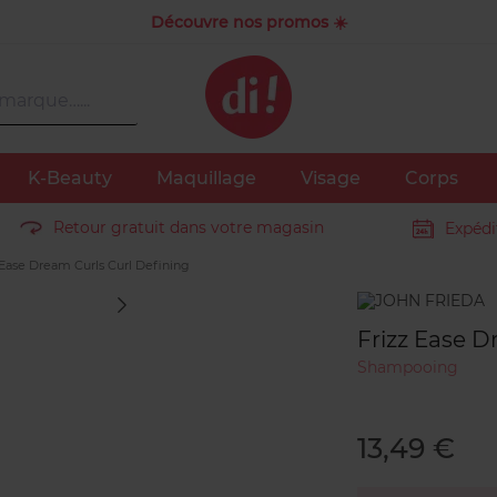
Découvre nos promos ☀️
K-Beauty
Maquillage
Visage
Corps
Retour gratuit dans votre magasin
Expédi
 Ease Dream Curls Curl Defining
Marque
Frizz Ease D
Shampooing
13,49 €