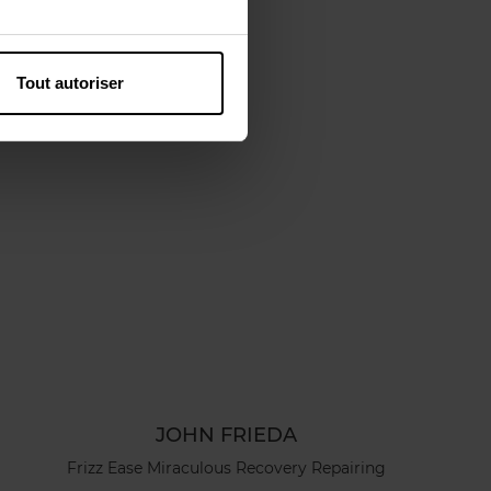
Tout autoriser
JOHN FRIEDA
Frizz Ease Miraculous Recovery Repairing