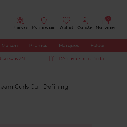
0
Français
Mon magasin
Wishlist
Compte
Mon panier
Maison
Promos
Marques
Folder
tion sous 24h
Découvrez notre folder
Avis
clients
ream Curls Curl Defining