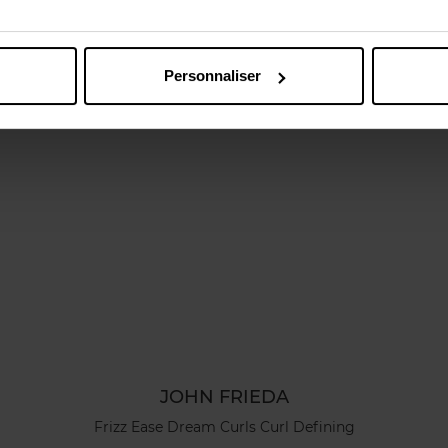
Vous aimerez peut-être
Personnaliser
JOHN FRIEDA
Frizz Ease Dream Curls Curl Defining