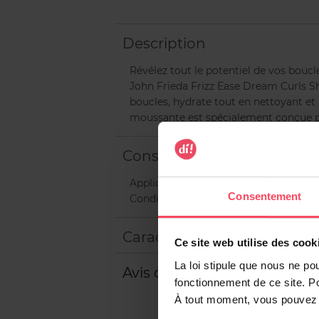
Description
Révélez tout le potentiel de vos bouc
John Frieda Frizz Ease Dream Curls S
boucles, hydrate tout en nettoyant et 
moussante est spécialement conçue po
Conseils d'utilisation
Appliquez le shampooing sur cheveux 
Consentement
Conditioner.
Caractéristiques
Ce site web utilise des cook
La loi stipule que nous ne po
Avis client
fonctionnement de ce site. P
À tout moment, vous pouvez m