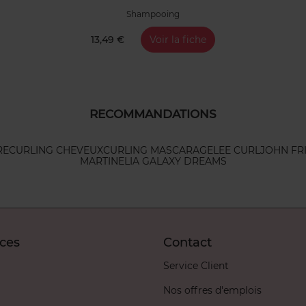
Shampooing
13,49 €
Voir la fiche
RECOMMANDATIONS
RE
CURLING CHEVEUX
CURLING MASCARA
GELEE CURL
JOHN FR
MARTINELIA GALAXY DREAMS
ices
Contact
Service Client
Nos offres d'emplois