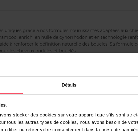
les uniques grâce à nos formules nourrissantes adaptées aux che
hampoo, enrichi en huile de cynorrhodon et en technologie renfo
aide à renforcer la définition naturelle des boucles. Sa formule 
ur les cheveux ondulés et bouclés.
mouillés. Massez puis rincez soigneusement. Utilisez ensuite le
Détails
ies.
uvons stocker des cookies sur votre appareil que s’ils sont stri
our tous les autres types de cookies, nous avons besoin de votr
odifier ou retirer votre consentement dans la présente bannière