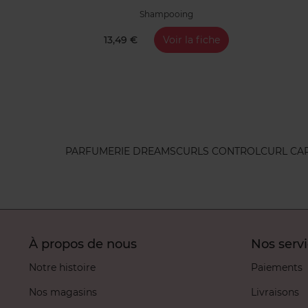
Shampooing
13,49 €
Voir la fiche
PARFUMERIE DREAMS
CURLS CONTROL
CURL CA
À propos de nous
Nos serv
Notre histoire
Paiements
Nos magasins
Livraisons