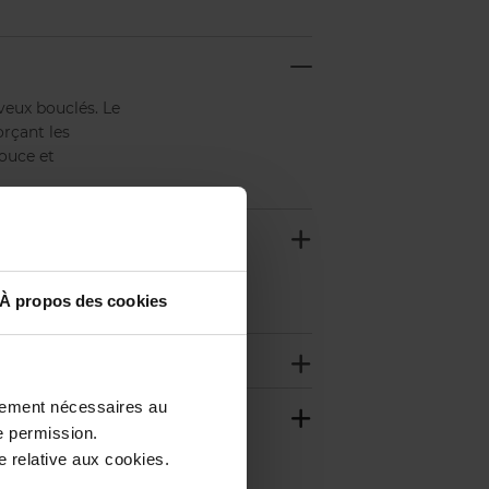
veux bouclés. Le
rçant les
douce et
 Dream Curls
À propos des cookies
ctement nécessaires au
e permission.
 relative aux cookies.