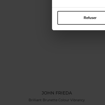
Refuser
JOHN FRIEDA
Brilliant Brunette Colour Vibrancy