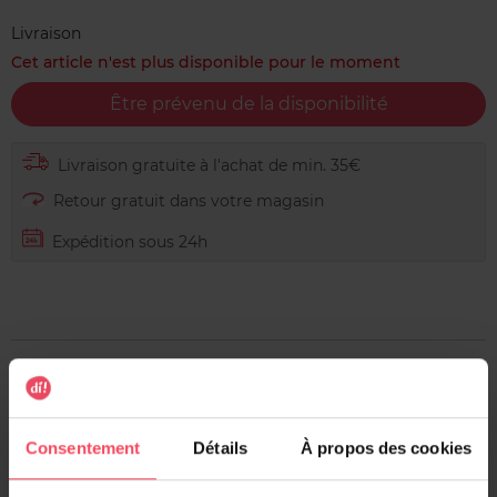
Livraison
Cet article n'est plus disponible pour le moment
Être prévenu de la disponibilité
Livraison gratuite à l'achat de min. 35€
Retour gratuit dans votre magasin
Expédition sous 24h
Description
Cette crème perfectrice transforme les imperfections de
la chevelure, telles que les cheveux rêches et desséchés,
Consentement
Détails
À propos des cookies
en matière souple et soyeuse. Elle agit instantanément en
restaurant le film protecteur fragilisé par les agressions