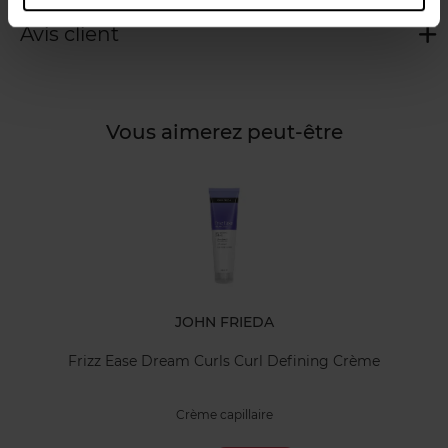
Avis client
Vous aimerez peut-être
JOHN FRIEDA
Frizz Ease Dream Curls Curl Defining Crème
Crème capillaire