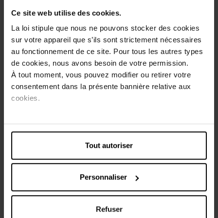
quotidiennes et en lissant les fourches. L'équilibre
Ce site web utilise des cookies.
hydrique des cheveux ternes et affaiblis est
instantanément restauré. Les cheveux récupèrent tout
La loi stipule que nous ne pouvons stocker des cookies
leur éclat.
sur votre appareil que s’ils sont strictement nécessaires
au fonctionnement de ce site. Pour tous les autres types
Conseils d'utilisation
de cookies, nous avons besoin de votre permission.
À tout moment, vous pouvez modifier ou retirer votre
Conseils d'application :
consentement dans la présente bannière relative aux
Utiliser sur cheveux secs.
cookies.
Frottez une petite quantité de crème entre vos
mains et appliquez-la sur les couches inférieures de
la chevelure, aux extrémités, où les cheveux sont les
Tout autoriser
plus secs.
Brossez légèrem
Personnaliser
Caractéristiques
Refuser