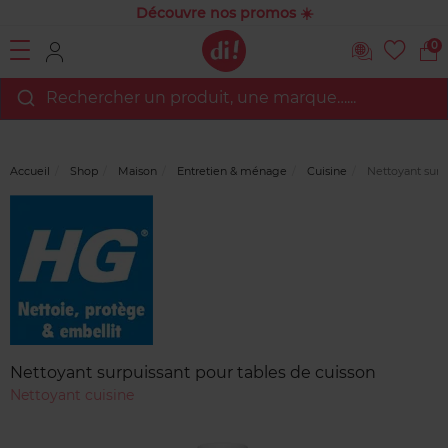
Découvre nos promos ☀️
0
Rechercher un produit, une marque…...
Accueil
Shop
Maison
Entretien & ménage
Cuisine
Nettoyant surpu
Marque
Avis
clients
Nettoyant surpuissant pour tables de cuisson
Nettoyant cuisine