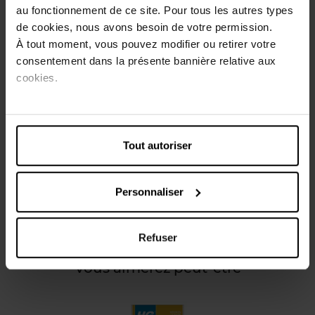
au fonctionnement de ce site. Pour tous les autres types
Le produit pour nettoyer les plaques induction de HG est
de cookies, nous avons besoin de votre permission.
un nettoyant plaque de cuisson qui élimine en toute
À tout moment, vous pouvez modifier ou retirer votre
sécurité la graisse, la saleté, le calcaire et les traces
consentement dans la présente bannière relative aux
tenaces de tous les types de plaques de cuisson
cookies.
vitrocéramiques et à induction. Après usage, ce produit
plaque induction laisse une bonne odeur de frais et un
éclat protecteur. La table de cuisson est à nouveau
comme neuve!
Tout autoriser
Caractéristiques
Personnaliser
Avis client
Refuser
Vous aimerez peut-être