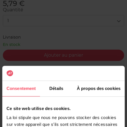
5,79 €
Quantité
1
Livraison
En stock
Ajouter au panier
Livraison gratuite à l'achat de min. 35€
Retour gratuit dans votre magasin
Consentement
Détails
À propos des cookies
Expédition sous 24h
Ce site web utilise des cookies.
La loi stipule que nous ne pouvons stocker des cookies
Description
sur votre appareil que s’ils sont strictement nécessaires