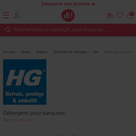
Découvre nos promos ☀️
0
Rechercher un produit, une marque…...
Accueil
Shop
Maison
Entretien & ménage
Sol
Détergent pour pa
Marque
Avis
clients
Détergent pour parquets
Nettoyant sols