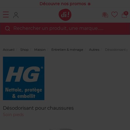
Découvre nos promos ☀️
0
Rechercher un produit, une marque…...
Accueil
Shop
Maison
Entretien & ménage
Autres
Désodorisant po
Marque
Avis
clients
Désodorisant pour chaussures
Soin pieds