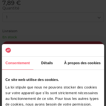
7,89 €
Quantité
1
Livraison
En stock
Ajouter au panier
Livraison gratuite à l'achat de min. 35€
Consentement
Détails
À propos des cookies
Retour gratuit dans votre magasin
Expédition sous 24h
Ce site web utilise des cookies.
La loi stipule que nous ne pouvons stocker des cookies
sur votre appareil que s’ils sont strictement nécessaires
au fonctionnement de ce site. Pour tous les autres types
Description
de cookies, nous avons besoin de votre permission.