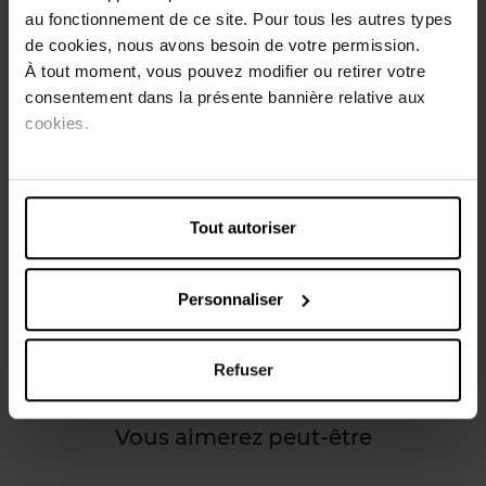
au fonctionnement de ce site. Pour tous les autres types
Vous avez besoin d’un déboucheur cheveux? Dans la salle
de cookies, nous avons besoin de votre permission.
de bains, les cheveux sont la cause principale des
À tout moment, vous pouvez modifier ou retirer votre
bouchons dans l’évacuation des lavabos, douches et
consentement dans la présente bannière relative aux
baignoires. Un problème que ne font qu’aggraver les
résidus de savon, le sébum et le dentifrice qui viennent s’y
cookies.
agglutiner. Déboucher une évacuation est une tâche peu
agréable. Ce produit pour déboucher une canalisation
cheveux vient heureusement à bout des bouchons dans la
douche, le lavabo et la baignoire.
Tout autoriser
Caractéristiques
Personnaliser
Avis client
Refuser
Vous aimerez peut-être