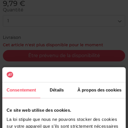
9,79 €
Quantité
1
Livraison
Cet article n'est plus disponible pour le moment
Être prévenu de la disponibilité
Livraison gratuite à l'achat de min. 35€
Retour gratuit dans votre magasin
Consentement
Détails
À propos des cookies
Expédition sous 24h
Ce site web utilise des cookies.
La loi stipule que nous ne pouvons stocker des cookies
Description
sur votre appareil que s’ils sont strictement nécessaires