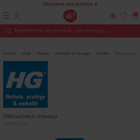
Découvre nos promos ☀️
0
Rechercher un produit, une marque…...
Accueil
Shop
Maison
Entretien & ménage
Toilette
Déboucheur c
Marque
Avis
clients
Déboucheur cheveux
Déboucheur