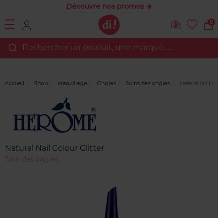
Découvre nos promos ☀️
0
Rechercher un produit, une marque…...
Accueil
Shop
Maquillage
Ongles
Soins des ongles
Natural Nail Co
Marque
Avis
clients
Natural Nail Colour Glitter
Soin des ongles