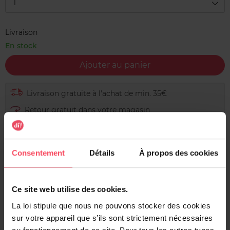
1
Livraison
En stock
Ajouter au panier
Livraison gratuite à l'achat de min. 35€
Retour gratuit dans votre magasin
Expédition sous 24h
Consentement
Détails
À propos des cookies
Description
Ce site web utilise des cookies.
La loi stipule que nous ne pouvons stocker des cookies
Ajoute une touche de glamour à ta routine d'ongles avec
sur votre appareil que s’ils sont strictement nécessaires
nos paillettes de couleur naturelle. Avec sa formule