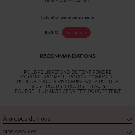
Henné Poudre Acajou
Coloration semi-permanente
8,59 €
Voir la fiche
RECOMMANDATIONS
POUDRE LIBRE
FOND DE TEINT POUDRE
POUDRE BRONZANTE
POUDRE COMPACTE
POUDRE POUR LE VISAGE
PINCEAU À POUDRE
BLUSH POUDRES
POUDRE BEAUTY
POUDRE ILLUMINATRICE
PALETTE POUDRE TEINT
À propos de nous
Nos services