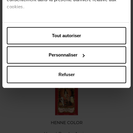
traditionnelle.
cookies.
Caractéristiques
Tout autoriser
Avis client
Personnaliser
Vous aimerez peut-être
Refuser
HENNE COLOR