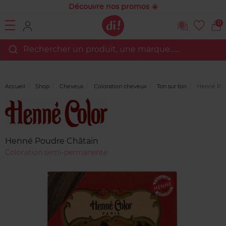
Découvre nos promos ☀️
0
Rechercher un produit, une marque…...
Accueil
Shop
Cheveux
Coloration cheveux
Ton sur ton
Henné Pou
Marque
Avis
clients
Henné Poudre Châtain
Coloration semi-permanente