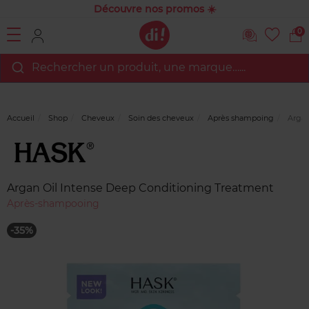
Découvre nos promos ☀️
0
Rechercher un produit, une marque…...
Accueil
Shop
Cheveux
Soin des cheveux
Après shampoing
Argan
Marque
Avis
clients
Argan Oil Intense Deep Conditioning Treatment
Après-shampooing
-35%