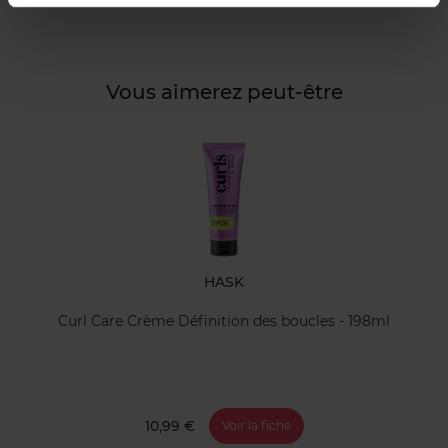
Vous aimerez peut-être
HASK
Curl Care Crème Définition des boucles - 198ml
10,99 €
Voir la fiche