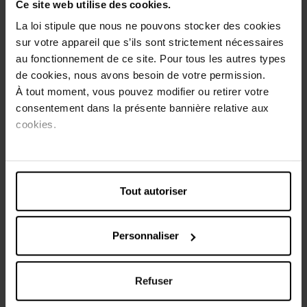
Ce site web utilise des cookies.
Description
La loi stipule que nous ne pouvons stocker des cookies
Le Argan Oil Intense Deep Conditioning Treatment est un
sur votre appareil que s’ils sont strictement nécessaires
soin à utiliser en complément de vos autres produits de la
au fonctionnement de ce site. Pour tous les autres types
gamme. Ce soin ultra-réparateur ravive et adoucit les
de cookies, nous avons besoin de votre permission.
cheveux secs, abîmés, colorés, ou sur-sollicités. Originaire
À tout moment, vous pouvez modifier ou retirer votre
du Maroc, l'huile d'Argan est réputée pour ses qualités
consentement dans la présente bannière relative aux
réparatrices, hydratantes et adoucissantes sur les
cheveux.
cookies.
Conseils d'utilisation
Vendu en doses unitaires, il s'applique idéalement une à
Tout autoriser
deux fois par semaine. Appliquez une quantité généreuse
et massez en insistant sur les zones abimées ou sèches.
Laissez poser 10 minutes et rincez.
Personnaliser
Caractéristiques
Refuser
Avis client