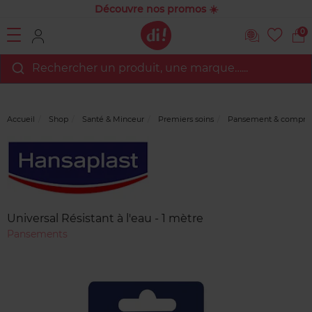
Découvre nos promos ☀️
0
Rechercher un produit, une marque…...
Accueil
Shop
Santé & Minceur
Premiers soins
Pansement & compre
Marque
Avis
clients
Universal Résistant à l'eau - 1 mètre
Pansements