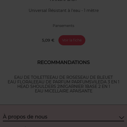
Universal Résistant à l'eau - 1 mètre
Pansements
5,09 €
Voir la fiche
RECOMMANDATIONS
EAU DE TOILETTE
EAU DE ROSES
EAU DE BLEUET
EAU FLORALE
EAU DE PARFUM PARFUMS
VILEDA 3 EN 1
HEAD SHOULDERS 2IN1
GARNIER 1
BASE 2 EN 1
EAU MICELLAIRE APAISANTE
À propos de nous