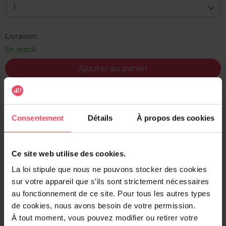
1
Livraison
En stock
Ajouter au panier
Livraison gratuite à l'achat de min. 35€
Retour gratuit dans votre magasin
Consentement
Détails
À propos des cookies
Expédition sous 24h
Ce site web utilise des cookies.
La loi stipule que nous ne pouvons stocker des cookies
sur votre appareil que s’ils sont strictement nécessaires
Description
au fonctionnement de ce site. Pour tous les autres types
de cookies, nous avons besoin de votre permission.
Les pansements Universal de Hansaplast sont composés
À tout moment, vous pouvez modifier ou retirer votre
d'une matière flexible qui repousse l'eau et la poussière et