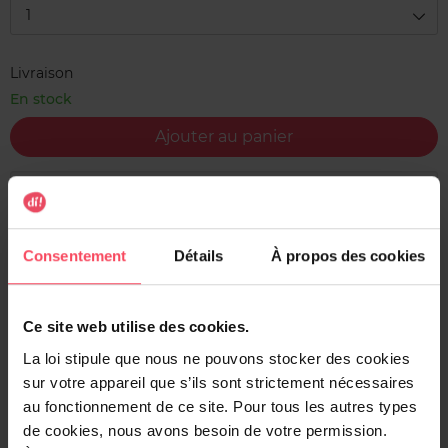
1
Livraison
En stock
Ajouter au panier
Livraison gratuite à l'achat de min. 35€
Retour gratuit dans votre magasin
Consentement
Détails
À propos des cookies
Expédition sous 24h
Ce site web utilise des cookies.
La loi stipule que nous ne pouvons stocker des cookies
Description
sur votre appareil que s’ils sont strictement nécessaires
au fonctionnement de ce site. Pour tous les autres types
Ces strips PureActive Charbon de Garnier SkinActive
de cookies, nous avons besoin de votre permission.
retirent les points noirs rapidement et sans pression. Les