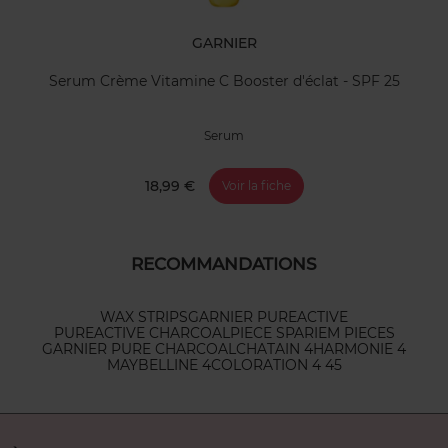
GARNIER
Serum Crème Vitamine C Booster d'éclat - SPF 25
Serum
18,99 €
Voir la fiche
RECOMMANDATIONS
WAX STRIPS
GARNIER PUREACTIVE
PUREACTIVE CHARCOAL
PIECE SPA
RIEM PIECES
GARNIER PURE CHARCOAL
CHATAIN 4
HARMONIE 4
MAYBELLINE 4
COLORATION 4 45