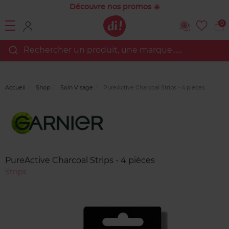
Découvre nos promos ☀️
0
Rechercher un produit, une marque…...
Accueil
Shop
Soin Visage
PureActive Charcoal Strips - 4 pièces
Marque
Avis
clients
PureActive Charcoal Strips - 4 pièces
Strips