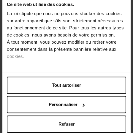
fractions probiotiques apaise instantanément la peau,
Ce site web utilise des cookies.
l'hydrate en profondeur et lui redonne de l'éclat. Après
une semaine d'utilisation, la peau paraît plus réparée.
La loi stipule que nous ne pouvons stocker des cookies
sur votre appareil que s’ils sont strictement nécessaires
L’Application:
au fonctionnement de ce site. Pour tous les autres types
1. Dépliez le masque. Appliquez-le soigneusement sur le
de cookies, nous avons besoin de votre permission.
visage préalablement nettoyé.
À tout moment, vous pouvez modifier ou retirer votre
2. Laissez poser 15 minutes puis retirez le masque.
consentement dans la présente bannière relative aux
3. Massez en douceur l’excédent, appliquez-le sur votre
cookies.
cou, ou retirez-le à l'aide d'un coton.
Conseils d'utilisation
Tout autoriser
L’Application:
1. Dépliez le masque. Appliquez-le soigneusement sur le
visage préalablement nettoyé.
Personnaliser
2. Laissez poser 15 minutes puis retirez le masque.
3. Massez en douceur l’excédent, appliquez-le sur votre
cou, ou retirez-le à l'aide d'un coton.
Refuser