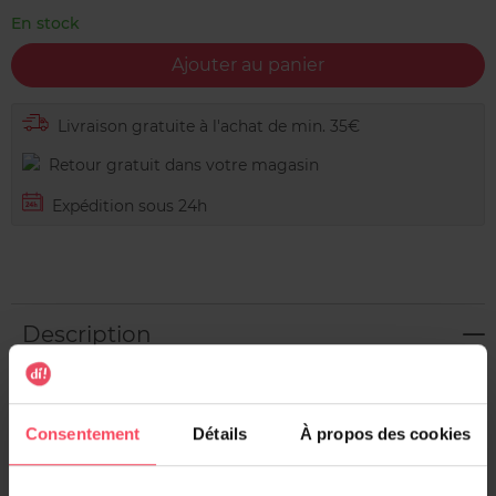
En stock
Ajouter au panier
Livraison gratuite à l'achat de min. 35€
Retour gratuit dans votre magasin
Expédition sous 24h
Description
Découvrez le nouveau masque tissu réparateur 2 millions
de fractions de probiotiques de Garnier. Il diffuse 2
millions de fractions de probiotiques pour visiblement
Consentement
Détails
À propos des cookies
réparer votre peau.
Notre nouveau masque en tissu aux 2 millions de