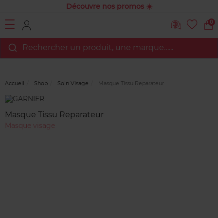
Découvre nos promos ☀️
0
Rechercher un produit, une marque…...
Accueil
Shop
Soin Visage
Masque Tissu Reparateur
Marque
Avis
clients
Masque Tissu Reparateur
Masque visage