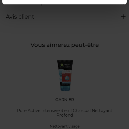
Caractéristiques
Avis client
Vous aimerez peut-être
GARNIER
Pure Active Intensive 3 en 1 Charcoal Nettoyant
Profond
Nettoyant visage