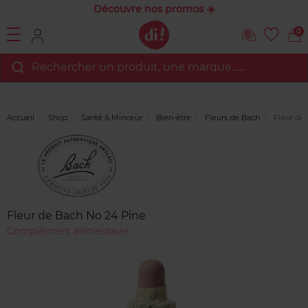
Découvre nos promos ☀️
0
Rechercher un produit, une marque…...
Accueil
Shop
Santé & Minceur
Bien-être
Fleurs de Bach
Fleur de 
Marque
Avis
clients
Fleur de Bach No 24 Pine
Complément alimentaire