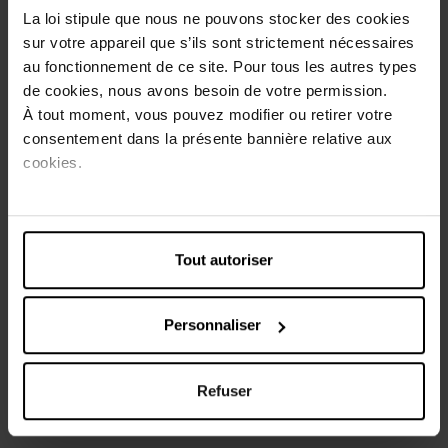
corrigeant ses émotions négatives et en l'aidant à
La loi stipule que nous ne pouvons stocker des cookies
retrouver le meilleur de lui-même. Le Dr Bach a répertorié
sur votre appareil que s’ils sont strictement nécessaires
38 fleurs correspondant chacune à un état d'esprit
au fonctionnement de ce site. Pour tous les autres types
particulier.
de cookies, nous avons besoin de votre permission.
Ce n° 24 convient à toute la famille et appartient au
À tout moment, vous pouvez modifier ou retirer votre
groupe d'émotion
Trouver l'espoir et le bonheur
.
consentement dans la présente bannière relative aux
cookies.
Conseils d'utilisation
Mettez 2 gouttes dans un verre d'eau (100ml) et buvez à
petites gorgées tout au long de la journée. Maximum 20
gouttes par jour. Ne dépassez pas la dose recommandée.
Tout autoriser
Un complément alimentaire ne doitpas se prendre en
substitution d'un repas varié et équil
Personnaliser
Caractéristiques
Refuser
Avis client