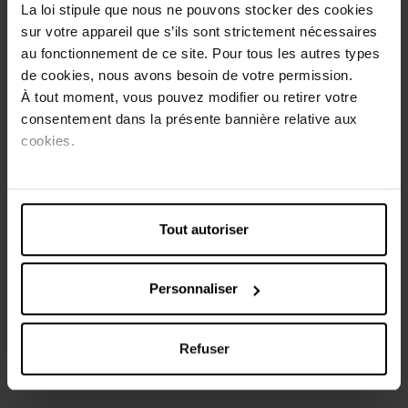
corrigeant ses émotions négatives et en l'aidant à
La loi stipule que nous ne pouvons stocker des cookies
retrouver le meilleur de lui-même. Le Dr Bach a répertorié
sur votre appareil que s’ils sont strictement nécessaires
38 fleurs correspondant chacune à un état d'esprit
au fonctionnement de ce site. Pour tous les autres types
particulier.
de cookies, nous avons besoin de votre permission.
Ce n° 1 convient à toute la famille et appartient au groupe
À tout moment, vous pouvez modifier ou retirer votre
d'émotion
Être avec soi-même
.
consentement dans la présente bannière relative aux
cookies.
Conseils d'utilisation
Mettez 2 gouttes dans un verre d'eau (100ml) et buvez à
petites gorgées tout au long de la journée. Maximum 20
Tout autoriser
gouttes par jour. Ne dépassez pas la dose recommandée.
Un complément alimentaire ne doitpas se prendre en
substitution d'un repas varié et équil
Personnaliser
Caractéristiques
Refuser
Avis client