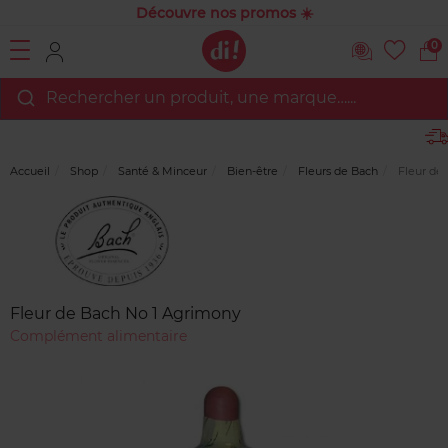
Découvre nos promos ☀️
0
Rechercher un produit, une marque…...
Accueil
Shop
Santé & Minceur
Bien-être
Fleurs de Bach
Fleur de
Marque
Avis
clients
Fleur de Bach No 1 Agrimony
Complément alimentaire