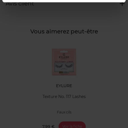
Avis client
Vous aimerez peut-être
EYLURE
Texture No. 117 Lashes
Faux cils
7,99 €
Voir la fiche