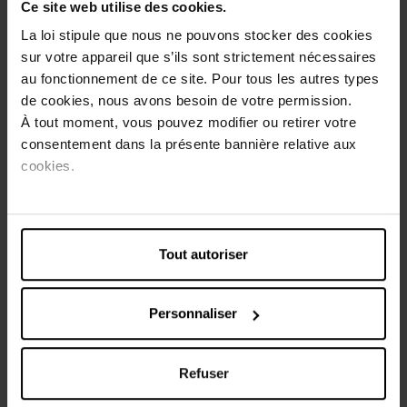
Ce site web utilise des cookies.
pour donner à vos cils une courbe subtile et adorable et
ainsi lifter naturellement le regard.
La loi stipule que nous ne pouvons stocker des cookies
sur votre appareil que s’ils sont strictement nécessaires
Conseils d'utilisation
au fonctionnement de ce site. Pour tous les autres types
de cookies, nous avons besoin de votre permission.
Saisissez délicatement les faux-cils.
À tout moment, vous pouvez modifier ou retirer votre
consentement dans la présente bannière relative aux
Approchez les faux-cils de votre oeil pour vérifier
cookies.
la longueur.
Au besoin, coupez l'excès de longueur au niveau
du coin externe.
Tout autoriser
Appliquez une fine couche de Lashfix sur toute la
lo
Personnaliser
Caractéristiques
Refuser