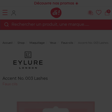
Découvre nos promos ☀️
0
Rechercher un produit, une marque…...
Accueil
Shop
Maquillage
Yeux
Faux-cils
Accent No. 003 Lashes
Marque
Avis
clients
Accent No. 003 Lashes
Faux cils