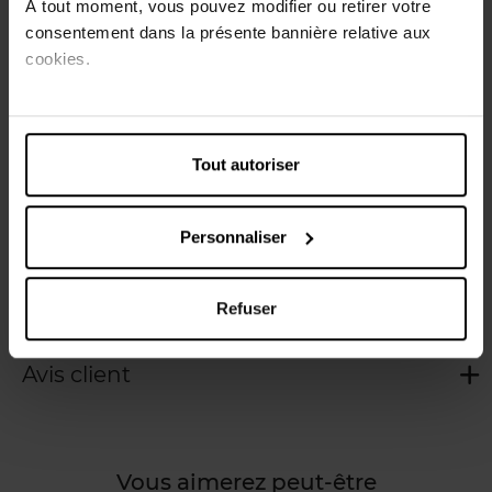
À tout moment, vous pouvez modifier ou retirer votre
tous les types de peaux, même sensibles, pour un teint
consentement dans la présente bannière relative aux
lumineux et éclatant au quotidien. Sa texture gel, fraîche
cookies.
et légère, se transforme en une mousse fine ultra-douce
qui nettoie la peau tout en lui apportant un confort
immédiat. Résultat : la peau est propre, nette et purifiée.
Conseils d’utilisation : Matin et soir, appliquez une noisette
de produit sur votre visage humidifié, faites mousser par
Tout autoriser
mouvements circulaires en évitant le contour des yeux
puis rincez à l’eau claire. En cas de projection dans les
yeux, rincez abondamment et immédiatement à l’eau
Personnaliser
claire. Sans savon.
Refuser
Caractéristiques
Avis client
Vous aimerez peut-être