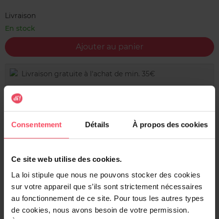
Livraison
En stock
Ajouter au panier
Livraison gratuite à l'achat de min. 35€
Retour gratuit dans votre magasin
Expédition sous 24h
Consentement
Détails
À propos des cookies
Ce site web utilise des cookies.
Description
La loi stipule que nous ne pouvons stocker des cookies
Le GEL NETTOYANT HYDRATANT Evoluderm élimine les
sur votre appareil que s’ils sont strictement nécessaires
impuretés et le maquillage en douceur, tout en offrant
au fonctionnement de ce site. Pour tous les autres types
une sensation de fraîcheur instantanée. Formulé avec de
de cookies, nous avons besoin de votre permission.
l’Aloe Vera et de la Glycérine Végétale, il hydrate et apaise