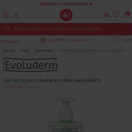
Découvre nos promos ☀️
0
Rechercher un produit, une marque…...
Découvr
Expédition sous 24h
agasin
Accueil
Shop
Soin Visage
Gel Nettoyant Hydratant Aloe Vera 500ml
Marque
Avis
clients
Gel Nettoyant Hydratant Aloe Vera 500ml
Nettoyant visage