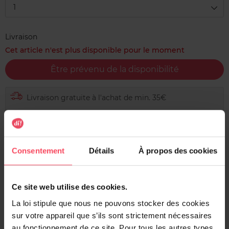
1
Livraison
Cet article n'est plus disponible pour le moment
Être prévenu de la disponibilité
Livraison gratuite à l'achat de min. 35€
Retour gratuit dans votre magasin
Expédition sous 24h
Consentement
Détails
À propos des cookies
Ce site web utilise des cookies.
Description
La loi stipule que nous ne pouvons stocker des cookies
Puissante et simple à utiliser, la pierre d´argile de Dr.
sur votre appareil que s’ils sont strictement nécessaires
Beckmann constitue un vrai produit alternatif aux
au fonctionnement de ce site. Pour tous les autres types