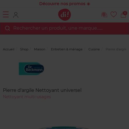
Découvre nos promos ☀️
0
Rechercher un produit, une marque…...
Accueil
Shop
Maison
Entretien & ménage
Cuisine
Pierre d'argile
Marque
Avis
clients
Pierre d'argile Nettoyant universel
Nettoyant multi-usages