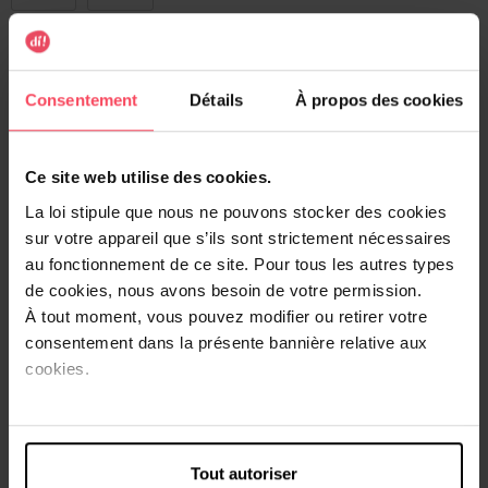
Merci de sélectionner les caractéristiques du produit.
Ajouter
Consentement
Détails
À propos des cookies
Livraison gratuite à l'achat de min. 35€
Ce site web utilise des cookies.
Retour gratuit dans votre magasin
La loi stipule que nous ne pouvons stocker des cookies
Expédition sous 24h
sur votre appareil que s’ils sont strictement nécessaires
au fonctionnement de ce site. Pour tous les autres types
de cookies, nous avons besoin de votre permission.
À tout moment, vous pouvez modifier ou retirer votre
consentement dans la présente bannière relative aux
Description
cookies.
Collant galbant avec effet transparent satiné 22 deniers.
Fabriqué avec du Lycra ultra résistant et confortable.
Coutures plates sans démarcation.
Tout autoriser