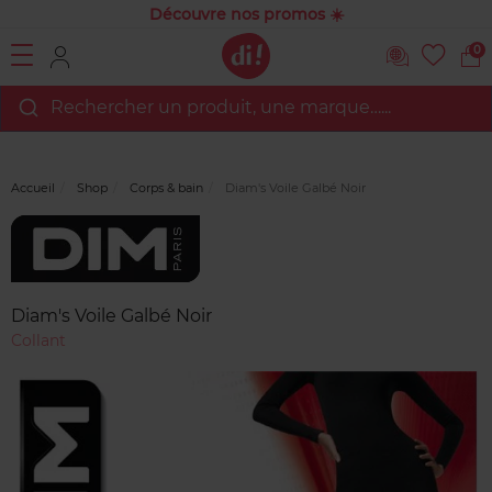
Découvre nos promos ☀️
0
Rechercher un produit, une marque…...
Accueil
Shop
Corps & bain
Diam's Voile Galbé Noir
Marque
Avis
clients
Diam's Voile Galbé Noir
Collant