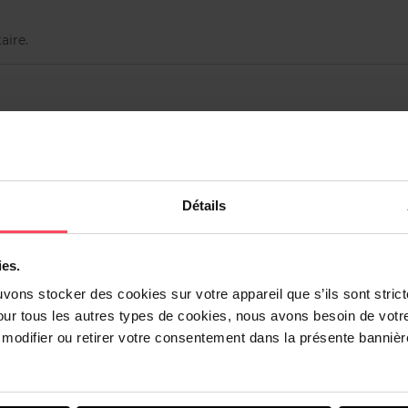
aire.
électriques rotatives Oral-B®.
-B®.
Détails
ies.
uvons stocker des cookies sur votre appareil que s’ils sont stri
our tous les autres types de cookies, nous avons besoin de votr
odifier ou retirer votre consentement dans la présente bannière
Vous aimerez peut-être