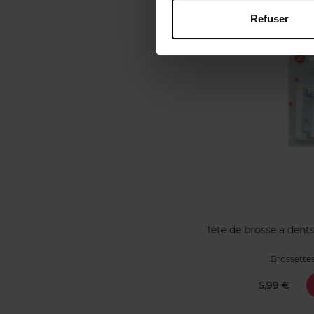
Refuser
Tête de brosse à dents
Brossette
5,99 €