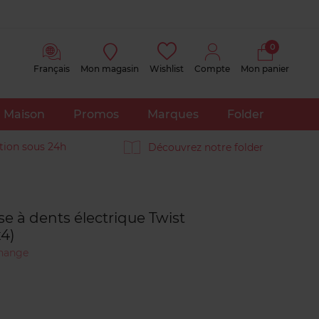
0
Français
Mon magasin
Wishlist
Compte
Mon panier
Maison
Promos
Marques
Folder
tion sous 24h
Découvrez notre folder
Avis
clients
se à dents électrique Twist
x4)
change