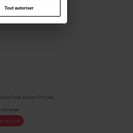
Tout autoriser
I
rique Twist Action Pro (x4)
e rechange
ir la fiche