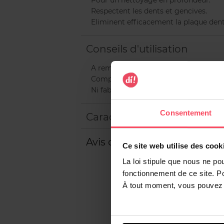
Pour un nettoyage en profondeur.
Respectent les dents et gencives.
Eliminent efficacement la plaque dent
Conseils d'utilisation
A remplacer tous les 3 mois.
Compatibles avec les brosses à dents 
Ni fabriquées, ni approuvées par Oral
Consentement
Caractéristiques
Avis client
Ce site web utilise des cook
La loi stipule que nous ne po
fonctionnement de ce site. P
À tout moment, vous pouvez m