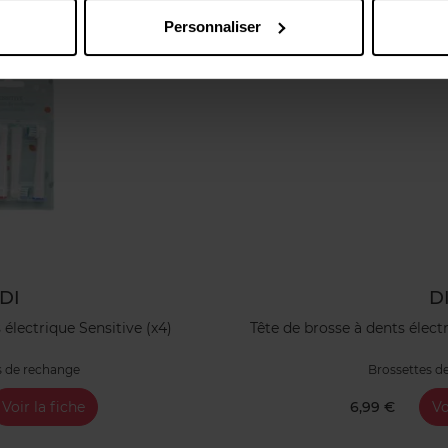
Personnaliser
DI
D
 électrique Sensitive (x4)
Tête de brosse à dents élect
s de rechange
Brossettes d
Voir la fiche
6,99 €
Vo