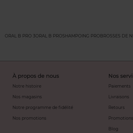
ORAL B PRO 3
ORAL B PRO
SHAMPOING PRO
BROSSES DE N
À propos de nous
Nos serv
Notre histoire
Paiements
Nos magasins
Livraisons
Notre programme de fidélité
Retours
Nos promotions
Promotion
Blog