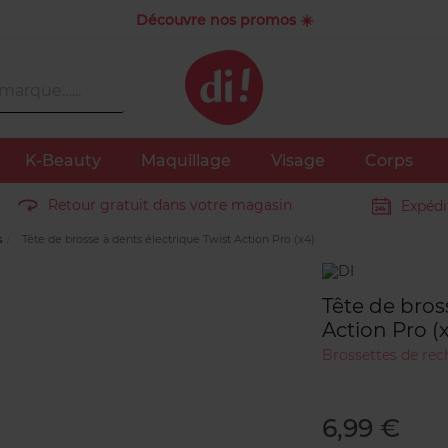
Découvre nos promos ☀️
K-Beauty
Maquillage
Visage
Corps
Retour gratuit dans votre magasin
Expédi
s
Tête de brosse à dents électrique Twist Action Pro (x4)
Marque
Tête de bros
Action Pro (
Brossettes de re
6,99 €