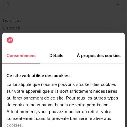
1
Livraison
En stock
Ajouter au panier
Livraison gratuite à l'achat de min. 35€
Consentement
Détails
À propos des cookies
Retour gratuit dans votre magasin
Expédition sous 24h
Ce site web utilise des cookies.
La loi stipule que nous ne pouvons stocker des cookies
sur votre appareil que s’ils sont strictement nécessaires
au fonctionnement de ce site. Pour tous les autres types
de cookies, nous avons besoin de votre permission.
Description
À tout moment, vous pouvez modifier ou retirer votre
Essentiel pour éliminer les callosités après un bain de
consentement dans la présente bannière relative aux
pieds. Avec un grainage pour un traitement très efficace
cookies.