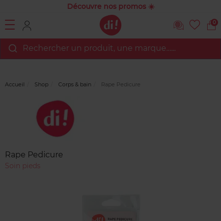
Découvre nos promos ☀️
0
Rechercher un produit, une marque…...
Accueil
Shop
Corps & bain
Rape Pedicure
Marque
Avis
clients
Rape Pedicure
Soin pieds