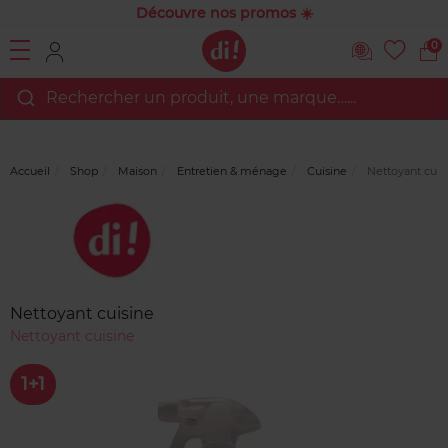
Découvre nos promos ☀️
0
Rechercher un produit, une marque…...
Accueil
Shop
Maison
Entretien & ménage
Cuisine
Nettoyant cuis
Marque
Avis
clients
Nettoyant cuisine
Nettoyant cuisine
1+1