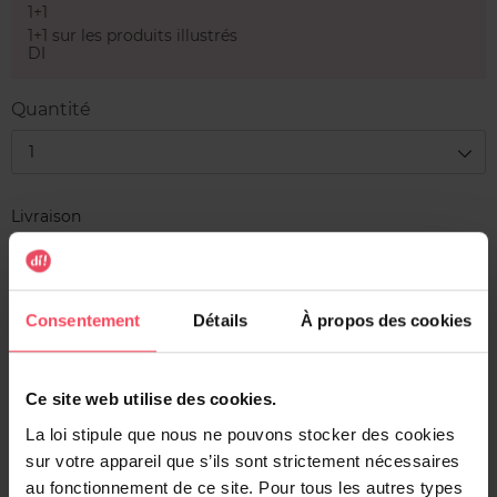
1+1
1+1 sur les produits illustrés
DI
Quantité
1
Livraison
En stock
Ajouter au panier
Consentement
Détails
À propos des cookies
Livraison gratuite à l'achat de min. 35€
Retour gratuit dans votre magasin
Ce site web utilise des cookies.
Expédition sous 24h
La loi stipule que nous ne pouvons stocker des cookies
sur votre appareil que s’ils sont strictement nécessaires
au fonctionnement de ce site. Pour tous les autres types