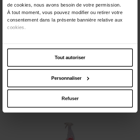
de cookies, nous avons besoin de votre permission.
À tout moment, vous pouvez modifier ou retirer votre
Description
consentement dans la présente bannière relative aux
cookies.
Notre nettoyant cuisine fabriqué en Belgiuque est
pratique pour un nettoyage rapide et facile au quotidien.
Formule efficace sans colorants.
Tout autoriser
Caractéristiques
Avis client
Personnaliser
Refuser
Vous aimerez peut-être