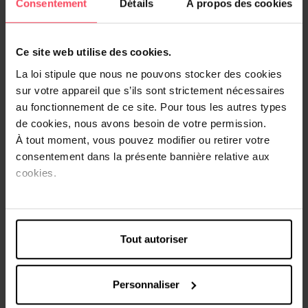
Consentement
Détails
À propos des cookies
Formulée avec de l'extrait de bleuet (Centaurea cyanus),
cette eau fraîche et délicate procure à la peau une
Ce site web utilise des cookies.
agréable sensation de douceur et de confort. Sa formule
légère et délicatement parfumée en fait une caresse
La loi stipule que nous ne pouvons stocker des cookies
idéale pour rafraîchir et tonifier le visage à tout moment
sur votre appareil que s’ils sont strictement nécessaires
de la journée.
au fonctionnement de ce site. Pour tous les autres types
de cookies, nous avons besoin de votre permission.
Convient à tous les types de peau.
À tout moment, vous pouvez modifier ou retirer votre
Testée dermatologiquement.
consentement dans la présente bannière relative aux
cookies.
Conseils d'utilisation
Sur une peau propre et sèche, appliquez le produit à l'aide
d'un coton, en évitant le contour des yeu. Ne pas rincer.
Tout autoriser
PRECAUTIONS D’EMPLOI
Tenir hors de portée des enfants. Usage externe
uniquement. Ne pas exposer au soleil. Appliquer sur une
Personnaliser
peau propre. Eviter l’application sur une peau abîmée ou