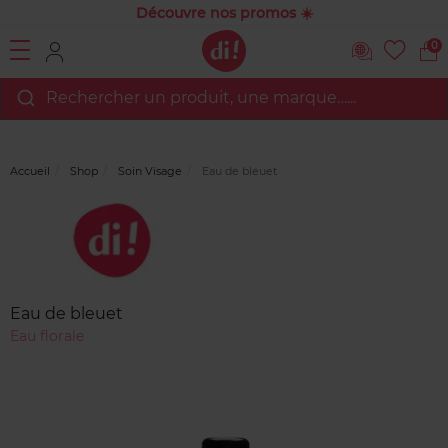
Découvre nos promos ☀️
0
Rechercher un produit, une marque…...
Accueil
Shop
Soin Visage
Eau de bleuet
Marque
Avis
clients
Eau de bleuet
Eau florale