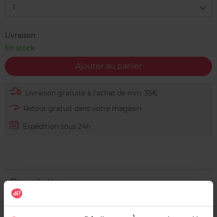
1
Livraison
En stock
Ajouter au panier
Livraison gratuite à l'achat de min. 35€
Retour gratuit dans votre magasin
Expédition sous 24h
Description
L'eau de bleuet Di! contient 99% d'ingrédients d'origine
naturelle et est vegan.