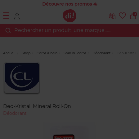
Découvre nos promos ☀️
0
Rechercher un produit, une marque…...
Accueil
Shop
Corps & bain
Soin du corps
Déodorant
Deo-Kristall 
Marque
Avis
clients
Deo-Kristall Mineral Roll-On
Déodorant