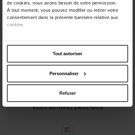
de cookies, nous avons besoin de votre permission.
la transpiration et les odeurs. Grâce à sa formule le Deo-
À tout moment, vous pouvez modifier ou retirer votre
Kristall Mineral roll-on de CL convient même aux peaux
consentement dans la présente bannière relative aux
les plus sensibles, même après le rasage.
cookies.
Conseils d'utilisation
Appliquez-le sur une peau propre et sèche.
Tout autoriser
Caractéristiques
Personnaliser
Avis client
Refuser
Vous aimerez peut-être