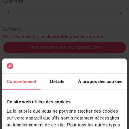
Quantité
1
Livraison
Cet article n'est plus disponible pour le moment
Être prévenu de la disponibilité
Livraison gratuite à l'achat de min. 35€
Retour gratuit dans votre magasin
Consentement
Détails
À propos des cookies
Expédition sous 24h
Ce site web utilise des cookies.
La loi stipule que nous ne pouvons stocker des cookies
Description
sur votre appareil que s’ils sont strictement nécessaires
au fonctionnement de ce site. Pour tous les autres types
Cet anti-transpirant offre une protection efficace contre