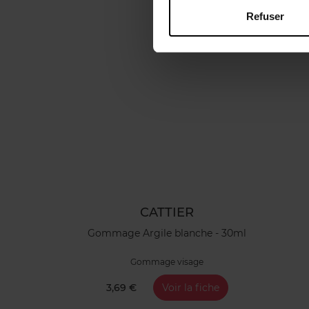
Refuser
CATTIER
Gommage Argile blanche - 30ml
Gommage visage
3,69 €
Voir la fiche