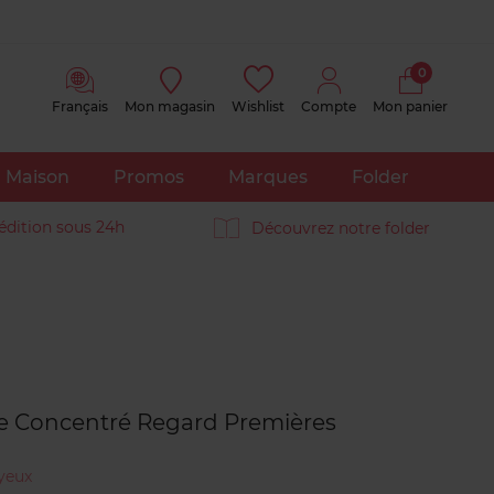
0
Français
Mon magasin
Wishlist
Compte
Mon panier
Maison
Promos
Marques
Folder
édition sous 24h
Découvrez notre folder
Avis
clients
se Concentré Regard Premières
yeux