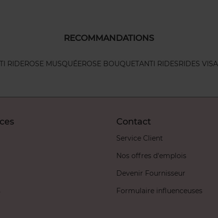
RECOMMANDATIONS
I RIDE
ROSE MUSQUÉE
ROSE BOUQUET
ANTI RIDES
RIDES VIS
ices
Contact
Service Client
Nos offres d'emplois
Devenir Fournisseur
s
Formulaire influenceuses