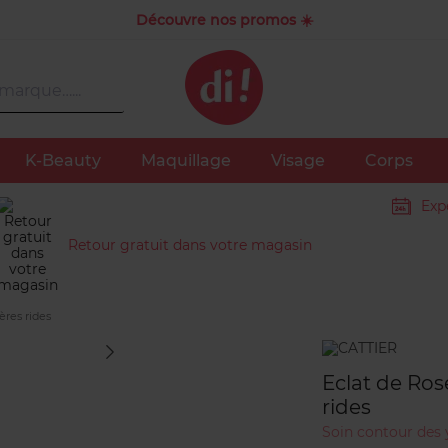
Découvre nos promos ☀️
K-Beauty
Maquillage
Visage
Corps
Exp
Retour gratuit dans votre magasin
res rides
Marque
Eclat de Ro
rides
Soin contour des 