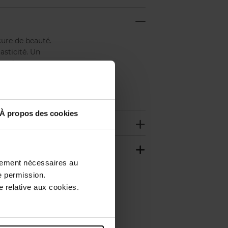
cure de beauté.
asticité. Un
eur des cernes.
tion lissante.
es yeux, atténue
À propos des cookies
ctement nécessaires au
e permission.
 relative aux cookies.