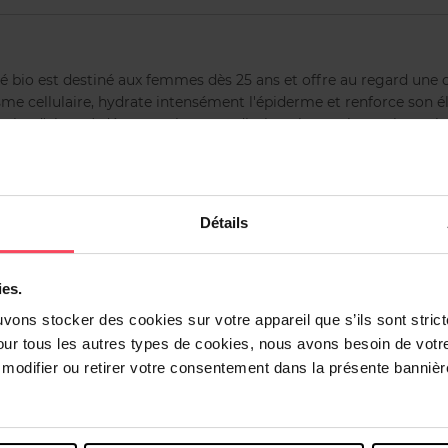
fié bio est destiné aux femmes dès 25 ans et offre au regard une 
sme cellulaire, hydrate intensément l'épiderme et renforce son él
extraits d'algues) décongestionne et diminue les poches et la coul
e lutter efficacement contre les rides d'expression grâce à son ac
 rose bio apaise et rafraîchit la peau. Ce soin tonifie le contour d
.
Détails
ies.
uvons stocker des cookies sur votre appareil que s’ils sont stri
our tous les autres types de cookies, nous avons besoin de votr
odifier ou retirer votre consentement dans la présente bannière
Vous aimerez peut-être