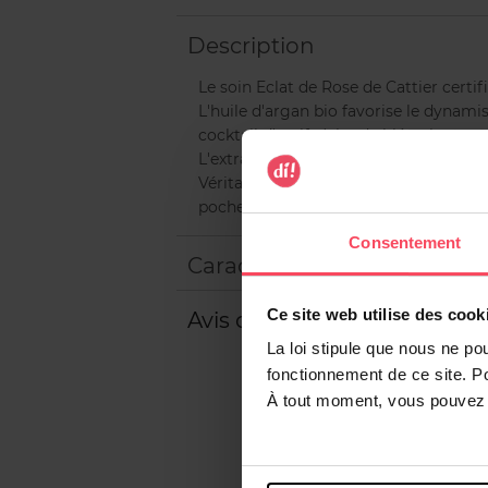
Description
Le soin Eclat de Rose de Cattier certi
L'huile d'argan bio favorise le dynami
cocktail d'actifs (cire de blé noir et 
L'extrait de lavande papillon permet d
Véritable trésor de beauté, l'extrait de
poches et ridules et illumine le regard
Consentement
Caractéristiques
Ce site web utilise des cook
Avis client
La loi stipule que nous ne po
fonctionnement de ce site. P
À tout moment, vous pouvez m