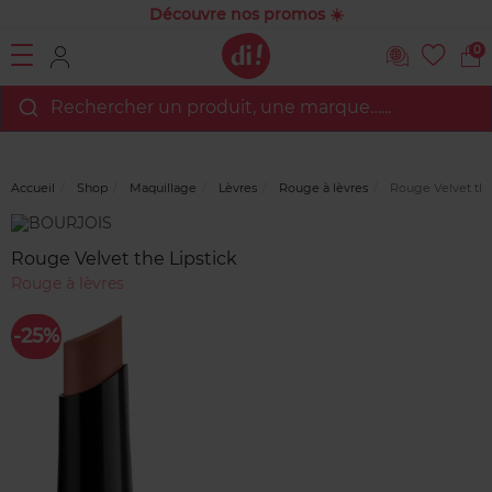
Découvre nos promos ☀️
0
Rechercher un produit, une marque…...
Accueil
Shop
Maquillage
Lèvres
Rouge à lèvres
Rouge Velvet the
Marque
Avis
clients
Rouge Velvet the Lipstick
Rouge à lèvres
-25%