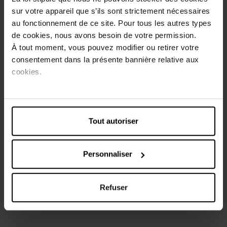
sur votre appareil que s’ils sont strictement nécessaires
au fonctionnement de ce site. Pour tous les autres types
de cookies, nous avons besoin de votre permission.
Description
À tout moment, vous pouvez modifier ou retirer votre
consentement dans la présente bannière relative aux
Sa formule exclusive riche en pigments et complexe
cookies.
hydratant vous assurent un fini velours doux et agréable à
porter. Une seule couche suffit pour une couleur intense
qui tient toute la journée.
Ses diverses teintes exclusives répondent à toutes vos
envies, nude, dark ou rouge franc, tous les looks sont
Tout autoriser
permis.
Personnaliser
Caractéristiques
Avis client
Refuser