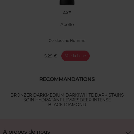
AXE
Apollo
Gel douche Homme
5,29 €
Voir la fiche
RECOMMANDATIONS
BRONZER DARK
MEDIUM DARK
IWHITE DARK STAINS
SOIN HYDRATANT LEVRES
DEEP INTENSE
BLACK DIAMOND
À propos de nous