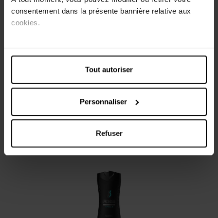
consentement dans la présente bannière relative aux
Conseils d'utilisation
cookies.
Versez dans le creux de la main et massez pour faire
mousser. Rincez abondamment.
Tout autoriser
Caractéristiques
Avis client
Personnaliser
Refuser
Vous aimerez peut-être