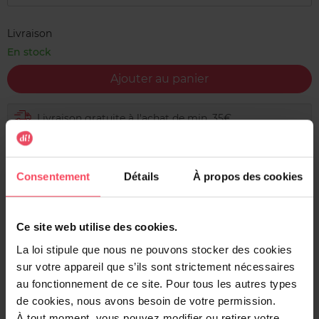
Livraison
En stock
Ajouter au panier
Livraison gratuite à l'achat de min. 35€
Retour gratuit dans votre magasin
Expédition sous 24h
Consentement
Détails
À propos des cookies
Ce site web utilise des cookies.
Description
La loi stipule que nous ne pouvons stocker des cookies
sur votre appareil que s’ils sont strictement nécessaires
Ce gel douche Dark Temptation a un irrésistible parfum
au fonctionnement de ce site. Pour tous les autres types
de chocolat, combiné avec un subtil arôme sensuel de
de cookies, nous avons besoin de votre permission.
vanille, d'ambre et de poivre rouge.
À tout moment, vous pouvez modifier ou retirer votre