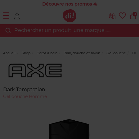
Découvre nos promos ☀️
0
Rechercher un produit, une marque…...
Accueil
Shop
Corps & bain
Bain, douche et savon
Gel douche
Dar
Marque
Avis
clients
Dark Temptation
Gel douche Homme