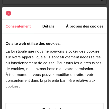
Livraison
Cet article n'est plus disponible pour le moment
Consentement
Détails
À propos des cookies
Être prévenu de la disponibilité
Livraison gratuite à l'achat de min. 35€
Ce site web utilise des cookies.
Retour gratuit dans votre magasin
La loi stipule que nous ne pouvons stocker des cookies
sur votre appareil que s’ils sont strictement nécessaires
Expédition sous 24h
au fonctionnement de ce site. Pour tous les autres types
de cookies, nous avons besoin de votre permission.
À tout moment, vous pouvez modifier ou retirer votre
consentement dans la présente bannière relative aux
cookies.
Description
Ce bain de bouche Aquafresh Complete Care Fresh Mint
lutte contre l'apparition de caries, vous assure une haleine
fraîche et tue les bactéries pour maintenir une bonne