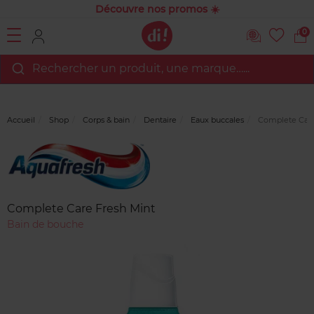
Découvre nos promos ☀️
0
Rechercher un produit, une marque…...
Accueil
Shop
Corps & bain
Dentaire
Eaux buccales
Complete Care
Marque
Avis
clients
Complete Care Fresh Mint
Bain de bouche