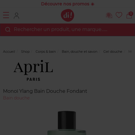
Découvre nos promos ☀️
0
Rechercher un produit, une marque…...
Accueil
Shop
Corps & bain
Bain, douche et savon
Gel douche
Mono
Marque
Avis
clients
Monoï Ylang Bain Douche Fondant
Bain douche