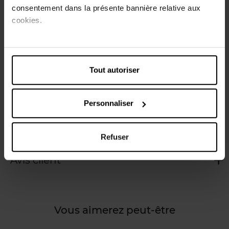
sans l'assécher. Enrichi en extrait d'Aloe Vera, il laisse la
consentement dans la présente bannière relative aux
peau hydratée et apaisée.
cookies.
Formule végane composée à 92% d'ingrédients d'origine
naturelle.
Conseils d'utilisation
Tout autoriser
Appliquez sur peau mouillée ou versez dans le bain, puis
rincez. En cas de contact avec les yeux, rincez
Personnaliser
abondamment.
Caractéristiques
Refuser
Avis client
Vous aimerez peut-être