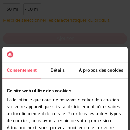
150 ml
400 ml
Merci de sélectionner les caractéristiques du produit.
Ajouter
Livraison gratuite à l'achat de min. 35€
Retour gratuit dans votre magasin
Consentement
Détails
À propos des cookies
Expédition sous 24h
Ce site web utilise des cookies.
La loi stipule que nous ne pouvons stocker des cookies
sur votre appareil que s’ils sont strictement nécessaires
Description
au fonctionnement de ce site. Pour tous les autres types
Ce bain douche fondant April délicatement parfumé au
de cookies, nous avons besoin de votre permission.
monoï et à l'ylang ylang nettoie votre peau en douceur
À tout moment, vous pouvez modifier ou retirer votre