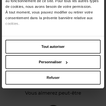
au fonctionnement de ce site. Pour tous les autres types
de cookies, nous avons besoin de votre permission.
Découvrez notre nouvelle gamme de maquillage
À tout moment, vous pouvez modifier ou retirer votre
entièrement vegan !
consentement dans la présente bannière relative aux
Pleins fards sur le regard! Une formule ultra pigmentée, à
cookies.
la couvrance modulable, déclinée dans 4 finis : satiné,
mat, nacré ou métallique. 36 couleurs longue tenue pour
un regard magnétique. Cette recharge de fard à paupières
peut se positionner dans les palettes rechargeables pour
limiter le gaspilllage.
Tout autoriser
Caractéristiques
Personnaliser
Avis client
Refuser
Vous aimerez peut-être