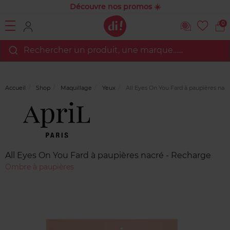
Découvre nos promos ☀️
0
Rechercher un produit, une marque…...
Accueil
Shop
Maquillage
Yeux
All Eyes On You Fard à paupières nac
Marque
Avis
clients
All Eyes On You Fard à paupières nacré - Recharge
Ombre à paupières