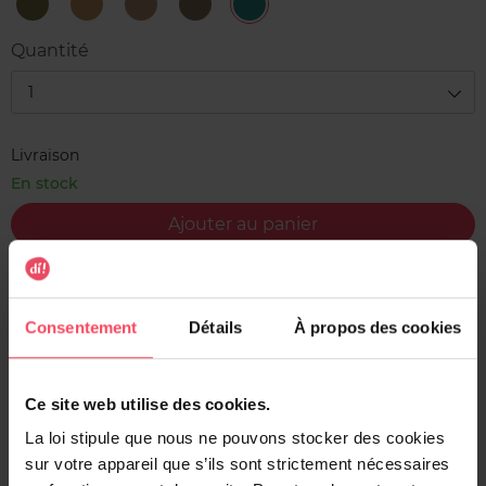
10
15
25
39
5
Game
Party
Love
Hot
Sky
Changer
all
&
as
is
Quantité
Night
Rise
Shock
the
Limit
1
Livraison
En stock
Ajouter au panier
Livraison gratuite à l'achat de min. 35€
Retour gratuit dans votre magasin
Consentement
Détails
À propos des cookies
Expédition sous 24h
Ce site web utilise des cookies.
La loi stipule que nous ne pouvons stocker des cookies
sur votre appareil que s’ils sont strictement nécessaires
Description