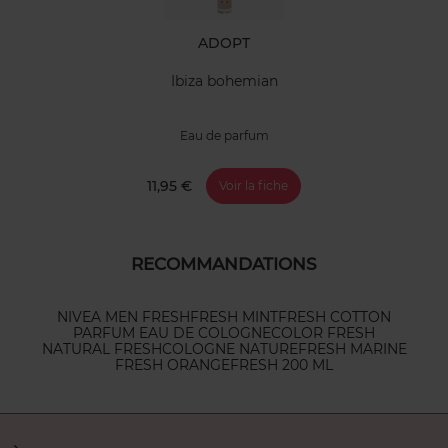
ADOPT
Ibiza bohemian
Eau de parfum
11,95 €
Voir la fiche
RECOMMANDATIONS
NIVEA MEN FRESH
FRESH MINT
FRESH COTTON
PARFUM EAU DE COLOGNE
COLOR FRESH
NATURAL FRESH
COLOGNE NATURE
FRESH MARINE
FRESH ORANGE
FRESH 200 ML