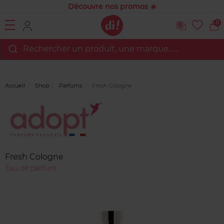
Découvre nos promos ☀️
0
Rechercher un produit, une marque…...
Accueil
Shop
Parfums
Fresh Cologne
Marque
Avis
clients
Fresh Cologne
Eau de parfum