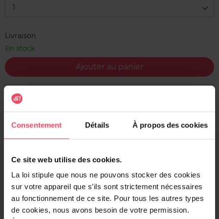
1
Livraison
En stock
Ajouter au panier
Livraison gratuite à l'achat de min. 35€
Retour gratuit dans votre magasin
Consentement
Détails
À propos des cookies
Expédition sous 24h
Ce site web utilise des cookies.
La loi stipule que nous ne pouvons stocker des cookies
Description
sur votre appareil que s’ils sont strictement nécessaires
au fonctionnement de ce site. Pour tous les autres types
Une Cologne moderne, fraîche et élégante. La fleur
de cookies, nous avons besoin de votre permission.
d’oranger lumineuse et rassurante s'associe aux accents